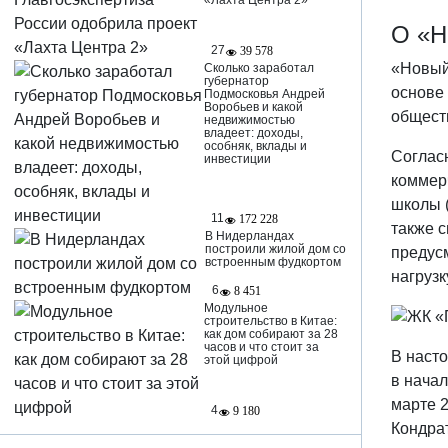
«Лахта Центра 2»
О «Н
27
39 578
«Новый
Сколько заработал
губернатор
основе 
Подмосковья Андрей
Воробьев и какой
обществ
недвижимостью
владеет: доходы,
особняк, вклады и
Согласн
инвестиции
коммер
школы (
11
172 228
также с
В Нидерландах
построили жилой дом со
предус
встроенным фудкортом
нагруз
6
8 451
Модульное
строительство в Китае:
как дом собирают за 28
часов и что стоит за
В наст
этой цифрой
в нача
марте 2
4
9 180
Кондрат