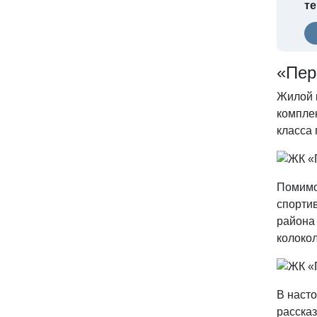
т
«Пер
Жилой 
компле
класса 
Помимо 
спорти
района
колоко
В наст
расска