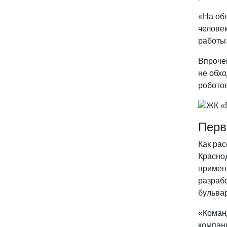
«На объ
человек
работы»
Впрочем
не обхо
робото
Перв
Как ра
Красно
примени
разраб
бульва
«Коман
компани