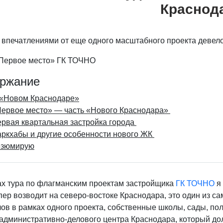
Краснод
 впечатлениями от еще одного масштабного проекта девело
ржание
«Новом Краснодаре»
ервое место» — часть «Нового Краснодара»
рвая квартальная застройка города
ркхабы и другие особенности нового ЖК
езюмирую
ах тура по флагманским проектам застройщика
ГК ТОЧНО
я
ер возводит на северо-востоке Краснодара, это один из с
ов в рамках одного проекта, собственные школы, сады, поли
административно-делового центра Краснодара, который дол