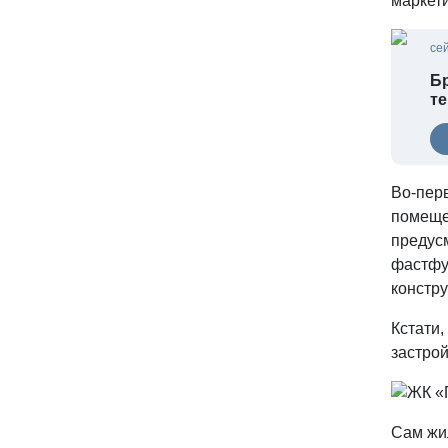
маркет
се
Бр
т
Во-пер
помеще
предусм
фастфуд
констр
Кстати,
застро
Сам жи