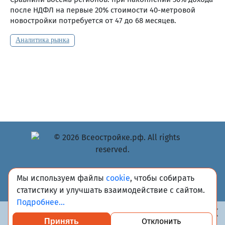
после НДФЛ на первые 20% стоимости 40-метровой
новостройки потребуется от 47 до 68 месяцев.
Аналитика рынка
© Учредитель: Индивидуальный предприниматель
Мы используем файлы
cookie
, чтобы собирать
Опрышко Светлана Александровна, 2018-2026.
статистику и улучшать взаимодействие с сайтом.
Сообщения и материалы сетевого издания «Всё о
Подробнее...
стройке» (зарегистрировано Федеральной службой по
надзору в сфере связи, информационных технологий и
Отклонить
Принять
массовых коммуникаций (Роскомнадзор) 13.03.2023 за
Посмотреть каталог проверенных квартир