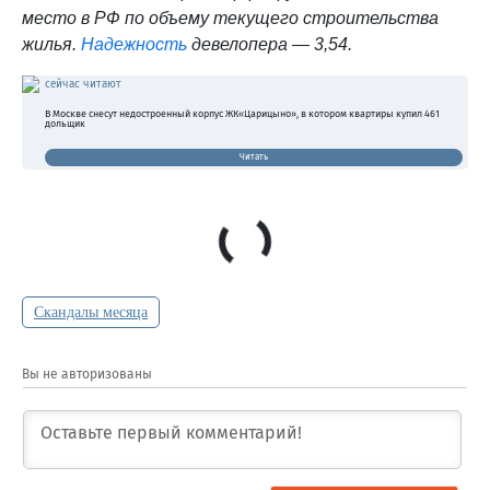
место в РФ по объему текущего строительства
жилья.
Надежность
девелопера — 3,54.
сейчас читают
В Москве снесут недостроенный корпус ЖК«Царицыно», в котором квартиры купил 461
дольщик
Читать
Скандалы месяца
Вы не авторизованы