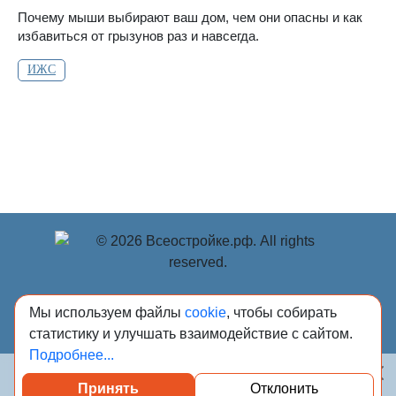
Почему мыши выбирают ваш дом, чем они опасны и как
избавиться от грызунов раз и навсегда.
ИЖС
© Учредитель: Индивидуальный предприниматель
Мы используем файлы
cookie
, чтобы собирать
Опрышко Светлана Александровна, 2018-2026.
статистику и улучшать взаимодействие с сайтом.
Сообщения и материалы сетевого издания «Всё о
Подробнее...
стройке» (зарегистрировано Федеральной службой по
надзору в сфере связи, информационных технологий и
массовых коммуникаций (Роскомнадзор) 13.03.2023 за
Принять
Отклонить
Посмотреть каталог проверенных квартир