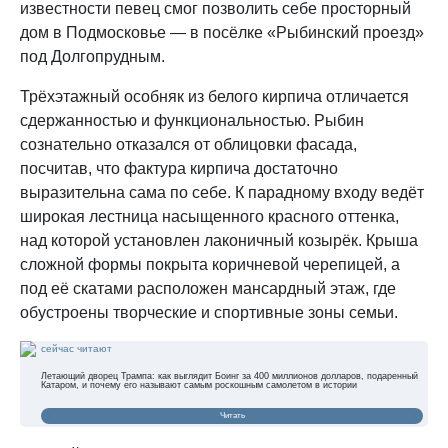
известности певец смог позволить себе просторный
дом в Подмосковье — в посёлке «Рыбинский проезд»
под Долгопрудным.
Трёхэтажный особняк из белого кирпича отличается
сдержанностью и функциональностью. Рыбин
сознательно отказался от облицовки фасада,
посчитав, что фактура кирпича достаточно
выразительна сама по себе. К парадному входу ведёт
широкая лестница насыщенного красного оттенка,
над которой установлен лаконичный козырёк. Крыша
сложной формы покрыта коричневой черепицей, а
под её скатами расположен мансардный этаж, где
обустроены творческие и спортивные зоны семьи.
сейчас читают
Летающий дворец Трампа: как выглядит Боинг за 400 миллионов долларов, подаренный
Катаром, и почему его называют самым роскошным самолетом в истории
Читать