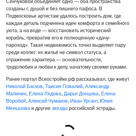
Сенчуковой объединяет одно — оба пространства
созданы с душой и без лишнего пафоса. В
Подмосковье артистам удалось построить дом, где
каждая деталь подчинена идее комфорта и семейного
уюта, а на воде — восстановить исторический
корабль, превратив его в полноценную «дачу-
пароход». Такая недвижимость точно выделяет пару
среди коллег: их жильё не символ статуса, а
отражение характера — основательности,
трудолюбия и любви к делу, начатому своими руками.
Ранее портал Всеостройке.рф рассказывал, где живут
Николай Басков
,
Таисия Повалий
,
Александр
Малинин
,
Елена Лядова
,
Дарья Донцова
,
Елена
Воробей
,
Алексей Чумаков
,
Иван Ургант
,
Юлия
Меньшова
и другие
звезды
российской эстрады.