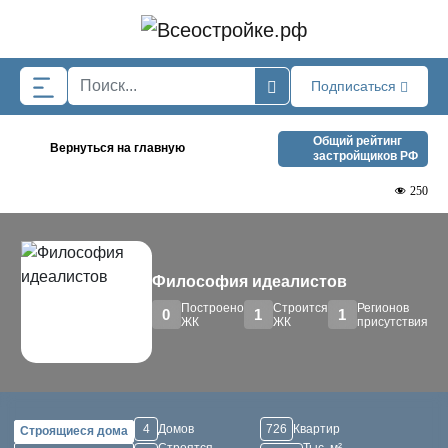
Skip to main content
Подписаться
Общий рейтинг
Вернуться на главную
застройщиков РФ
250
Философия идеалистов
Построено
Строится
Регионов
0
1
1
ЖК
ЖК
присутствия
4
Домов
726
Квартир
Строящиеся дома