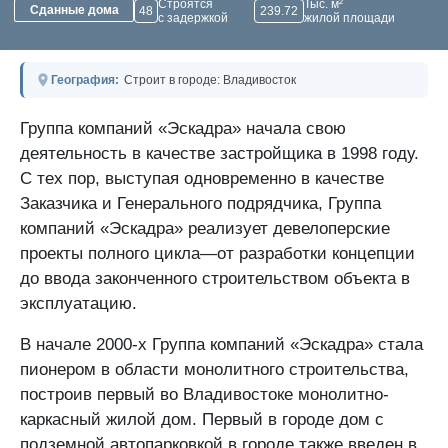
Строятся
Тыс. м²
Сданные дома
48
239.72
с задержкой
жилой площади
География:
Строит в городе: Владивосток
Группа компаний «Эскадра» начала свою
деятельность в качестве застройщика в 1998 году.
С тех пор, выступая одновременно в качестве
Заказчика и Генерального подрядчика, Группа
компаний «Эскадра» реализует девелоперские
проекты полного цикла—от разработки концепции
до ввода законченного строительством объекта в
эксплуатацию.
В начале 2000-х Группа компаний «Эскадра» стала
пионером в области монолитного строительства,
построив первый во Владивостоке монолитно-
каркасный жилой дом. Первый в городе дом с
подземной автопарковкой в городе также введен в