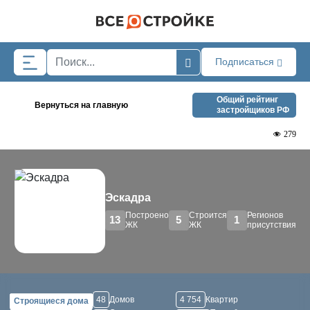
Skip to main content
Подписаться
Общий рейтинг
Вернуться на главную
застройщиков РФ
279
Эскадра
Построено
Строится
Регионов
13
5
1
ЖК
ЖК
присутствия
48
Домов
4 754
Квартир
Строящиеся дома