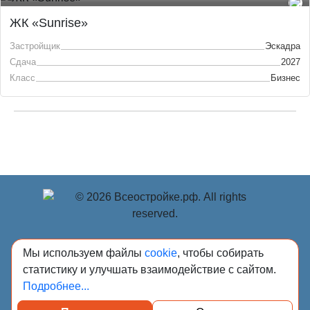
ЖК «Sunrise»
Застройщик
Эскадра
Сдача
2027
Класс
Бизнес
© Учредитель: Индивидуальный предприниматель
Мы используем файлы
cookie
, чтобы собирать
Опрышко Светлана Александровна, 2018-2026.
статистику и улучшать взаимодействие с сайтом.
Сообщения и материалы сетевого издания «Всё о
Подробнее...
стройке» (зарегистрировано Федеральной службой по
надзору в сфере связи, информационных технологий и