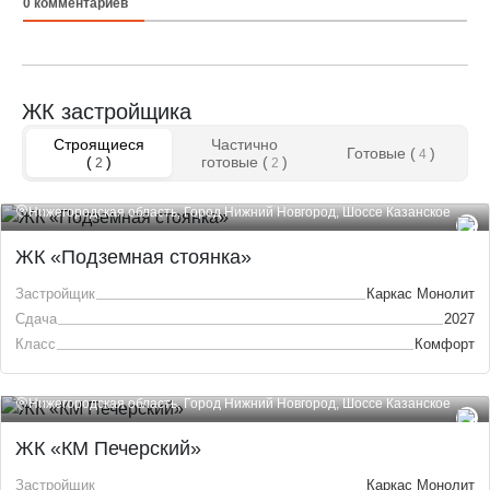
0
комментариев
ЖК застройщика
Строящиеся
Частично
Готовые (
)
4
(
)
готовые (
)
2
2
Нижегородская область, Город Нижний Новгород, Шоссе Казанское
ЖК «Подземная стоянка»
Застройщик
Каркас Монолит
Сдача
2027
Класс
Комфорт
Нижегородская область, Город Нижний Новгород, Шоссе Казанское
ЖК «КМ Печерский»
Застройщик
Каркас Монолит