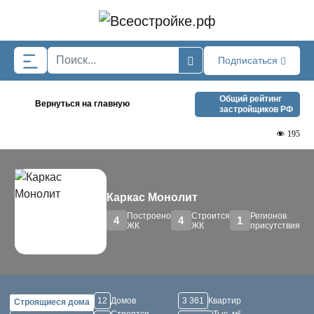
Skip to main content
Подписаться
Общий рейтинг
Вернуться на главную
застройщиков РФ
195
Каркас Монолит
Построено
Строится
Регионов
4
4
1
ЖК
ЖК
присутствия
12
Домов
3 361
Квартир
Строящиеся дома