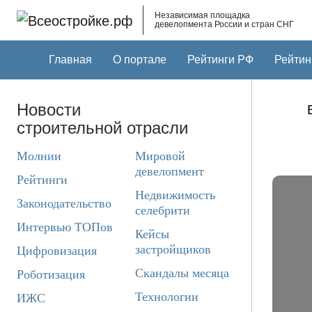
Skip to main content
Независимая площадка
девелопмента России и стран СНГ
Главная
О портале
Рейтинги РФ
Рейтин
Новости
строительной отрасли
Молнии
Мировой
девелопмент
Рейтинги
Недвижимость
Законодательство
селебрити
Интервью ТОПов
Кейсы
застройщиков
Цифровизация
Скандалы месяца
Роботизация
Технологии
ИЖС