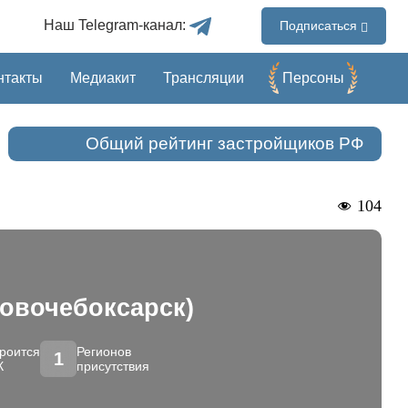
Наш Telegram-канал:
Подписаться
нтакты
Медиакит
Трансляции
Перcоны
Общий рейтинг застройщиков РФ
104
овочебоксарск)
роится
Регионов
1
К
присутствия