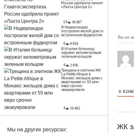
России одобрила проект
«Лахта Центра 2»
14
36 007
В Нидерландах
построили жилой дом со
встроенным фудкортом
Вы не а
6
8 054
В Италии больницу
окружат километровым
зеленым кольцом
4
2 936
Трещина в элитном ЖК
La Petite Afrique в
Монако: жильцов дома с
квартирами от 55 млн
евро срочно
эвакуировали
0
КОМ
4
10 462
ЖК з
Мы на других ресурсах: