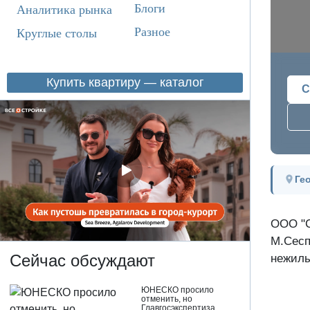
Блоги
Аналитика рынка
Разное
Круглые столы
Купить квартиру — каталог
С
Ге
ООО "С
М.Сесп
Сейчас обсуждают
нежилы
ЮНЕСКО просило
отменить, но
Главгосэкспертиза