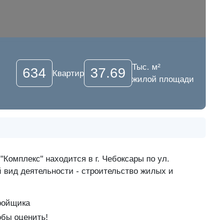
Тыс. м²
634
37.69
Квартир
жилой площади
омплекс" находится в г. Чебоксары по ул.
й вид деятельности - строительство жилых и
ройщика
обы оценить!