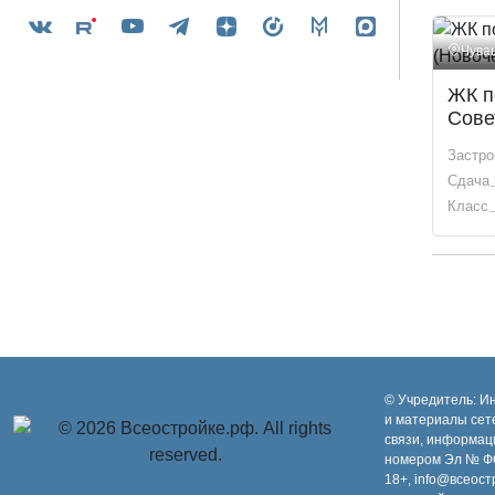
Чува
ЖК п
Сове
Застр
Сдача
Класс
© Учредитель: И
и материалы сет
связи, информац
номером Эл № ФС
18+, info@всеост