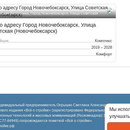
шская Республика, Город Новочебоксарск, Улица Советская
о адресу Город Новочебоксарск, Улица
тская (Новочебоксарск)
ойщик
Комплекс
2019 – 2028
Комфорт
ндивидуальный предприниматель Опрышко Светлана Александровна, 2018-2
Мы испо
евого издания «Всё о стройке» (зарегистрировано Федеральной службой по н
ионных технологий и массовых коммуникаций (Роскомнадзор) 13.03.2023 за 
улучшать
77-84949) сопровождаются пометкой «Всё о стройке».
ройке.рф