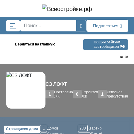
Skip to main content
Подписаться
Общий рейтинг
Вернуться на главную
застройщиков РФ
78
СЗ ЛОФТ
Построено
Строится
Регионов
1
0
1
ЖК
ЖК
присутствия
1
Домов
280
Квартир
Строящиеся дома