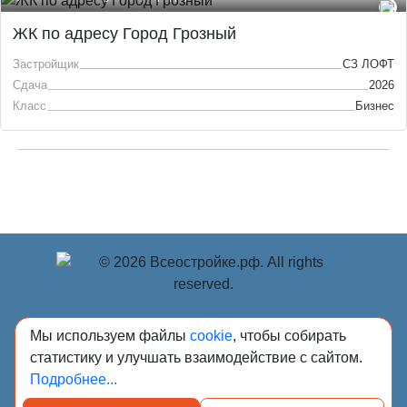
ЖК по адресу Город Грозный
Застройщик
СЗ ЛОФТ
Сдача
2026
Класс
Бизнес
© Учредитель: Индивидуальный предприниматель
Мы используем файлы
cookie
, чтобы собирать
Опрышко Светлана Александровна, 2018-2026.
статистику и улучшать взаимодействие с сайтом.
Сообщения и материалы сетевого издания «Всё о
Подробнее...
стройке» (зарегистрировано Федеральной службой по
надзору в сфере связи, информационных технологий и