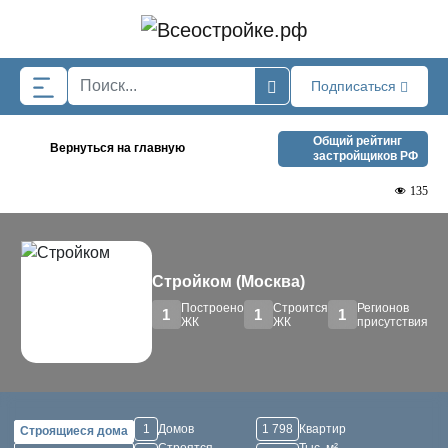
Skip to main content
Подписаться
Общий рейтинг
Вернуться на главную
застройщиков РФ
135
Стройком (Москва)
Построено
Строится
Регионов
1
1
1
ЖК
ЖК
присутствия
1
Домов
1 798
Квартир
Строящиеся дома