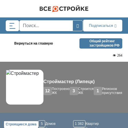
Skip to main content
Подписаться
Общий рейтинг
Вернуться на главную
застройщиков РФ
264
Строймастер (Липецк)
Построено
Строится
Регионов
12
3
1
ЖК
ЖК
присутствия
5
Домов
1 382
Квартир
Строящиеся дома