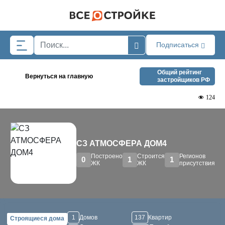
Skip to main content
Подписаться
Общий рейтинг
Вернуться на главную
застройщиков РФ
124
СЗ АТМОСФЕРА ДОМ4
Построено
Строится
Регионов
0
1
1
ЖК
ЖК
присутствия
1
Домов
137
Квартир
Строящиеся дома