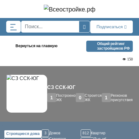
Skip to main content
Подписаться
Общий рейтинг
Вернуться на главную
застройщиков РФ
150
СЗ ССК-ЮГ
Построено
Строится
Регионов
1
0
1
ЖК
ЖК
присутствия
3
Домов
812
Квартир
Строящиеся дома