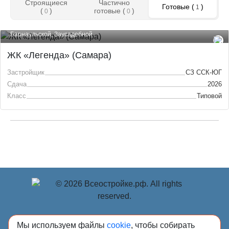
Строящиеся
Частично
Готовые (
)
1
(
)
готовые (
)
0
0
Самарская область, Город Самара, Куйбышевский район, В границах
квартала, ограниченного улицами Уральской, Поселковой,
Барнаульской, Заусадебной
ЖК «Легенда» (Самара)
Застройщик
СЗ ССК-ЮГ
Сдача
2026
Класс
Типовой
© Учредитель: Индивидуальный предприниматель
Мы используем файлы
cookie
, чтобы собирать