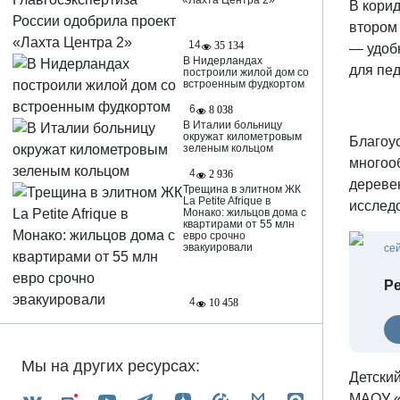
«Лахта Центра 2»
В кори
втором 
14
35 134
— удобн
В Нидерландах
для пед
построили жилой дом со
встроенным фудкортом
6
8 038
В Италии больницу
окружат километровым
Благоус
зеленым кольцом
многоо
4
2 936
деревен
Трещина в элитном ЖК
La Petite Afrique в
исследо
Монако: жильцов дома с
квартирами от 55 млн
евро срочно
эвакуировали
се
Ре
4
10 458
Мы на других ресурсах:
Детски
МАОУ «