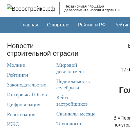
Skip to main content
Независимая площадка
девелопмента России и стран СНГ
Главная
О портале
Рейтинги РФ
Рейтин
Новости
строительной отрасли
Молнии
Мировой
12.0
девелопмент
Рейтинги
Недвижимость
Законодательство
селебрити
Го
Интервью ТОПов
Кейсы
застройщиков
Цифровизация
Скандалы месяца
Роботизация
В «Пер
Технологии
ИЖС
полутор