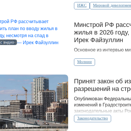
ИЖС
Мировой девелопмен
Минстрой РФ рассч
жилья в 2026 году
Ирек Файзуллин
 с видео
Основное из интервью ми
Молнии
Принят закон об и
разрешений на стр
Опубликован Федеральный
изменений в Градостроит
законодательные акты Ро
Законодательство