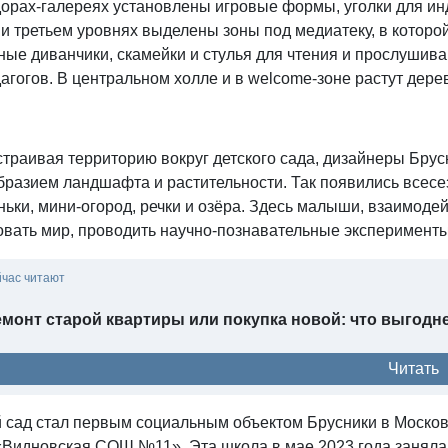
дорах-галереях установлены игровые формы, уголки для ин
и третьем уровнях выделены зоны под медиатеку, в которой
ые диванчики, скамейки и стулья для чтения и прослушиван
агогов. В центральном холле и в welcome-зоне растут дере
траивая территорию вокруг детского сада, дизайнеры Брусн
бразием ландшафта и растительности. Так появились всес
ьки, мини-огород, речки и озёра. Здесь малыши, взаимоде
вать мир, проводить научно-познавательные эксперименты,
йчас читают
монт старой квартиры или покупка новой: что выгодн
Читать
й сад стал первым социальным объектом Брусники в Москов
Видновская СОШ №11». Эта школа в мае 2023 года заняла 