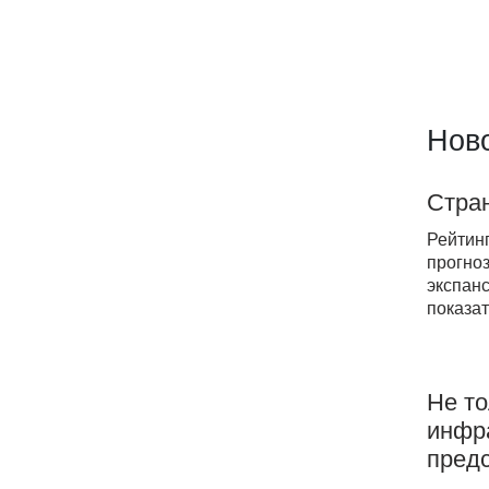
Ново
Стран
Рейтин
прогно
экспан
показат
Не то
инфра
пред