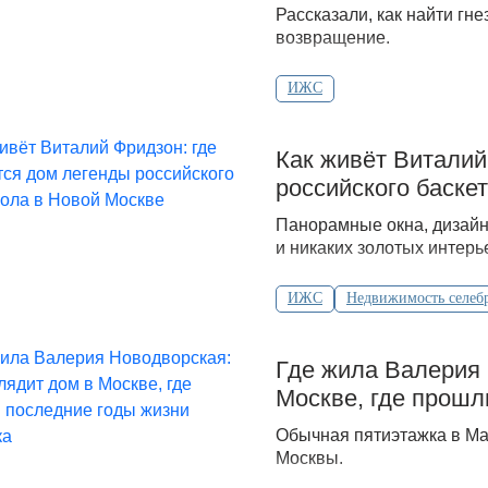
Рассказали, как найти гн
возвращение.
ИЖС
Как живёт Виталий
российского баске
Панорамные окна, дизайн
и никаких золотых интерь
ИЖС
Недвижимость селеб
Где жила Валерия 
Москве, где прошл
Обычная пятиэтажка в Ма
Москвы.