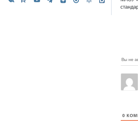
станда
Вы не а
0
КОМ