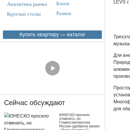
LEVS с
Блоги
Аналитика рынка
Разное
Круглые столы
Купить квартиру — каталог
Трехэт
музыка
Для вне
Природ
алюмин
произво
Простор
установ
Сейчас обсуждают
Многоф
для об
ЮНЕСКО просило
отменить, но
Главгосэкспертиза
России одобрила проект