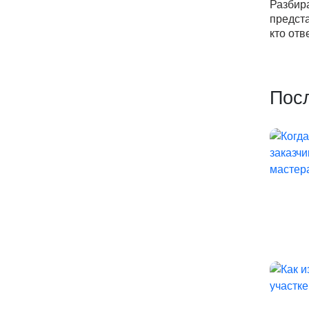
Разбир
предста
кто отв
Пос