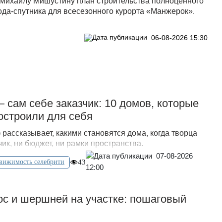
Михаилу Мишустину план строительства полноценного
ода-спутника для всесезонного курорта «Манжерок».
06-08-2026 15:30
— сам себе заказчик: 10 домов, которые
остроили для себя
рассказывает, какими становятся дома, когда творца
чик, ни бюджет, ни рамки пространства.
07-08-2026
вижимость селебрити
43
12:00
 ос и шершней на участке: пошаговый