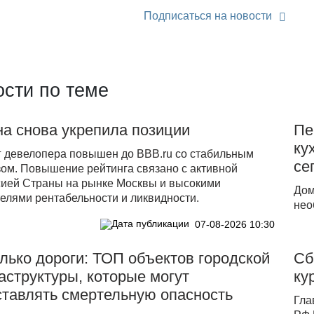
Подписаться на новости
сти по теме
а снова укрепила позиции
Пе
ку
г девелопера повышен до ВВВ.ru со стабильным
се
зом. Повышение рейтинга связано с активной
сией Страны на рынке Москвы и высокими
Дом
елями рентабельности и ликвидности.
нео
07-08-2026 10:30
лько дороги: ТОП объектов городской
Сб
структуры, которые могут
ку
ставлять смертельную опасность
Гла