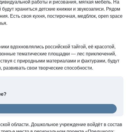
дивидуальной работы и рисования, мягкая мебель. На
 будут храниться детские книжки и звукозаписи. Рядом
ия. Есть своя кухня, постирочная, медблок, open space
вья.
ики вдохновлялись российской тайгой, её красотой,
езонные тематические площадки — лес приключений,
йствуя с природными материалами и фактурами, будут
 развивать свои творческие способности.
ее?
ской области. Дошкольное учреждение войдёт в состав
третье место в региональном проекте «Предшкола: