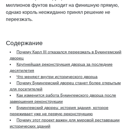
миллионов фунтов выходит на финишную прямую,
однако король неожиданно принял решение не
переезжать.
Содержание
Почему Карл III отказался переезжать в Букингемский
дворец
Крупнейшая реконструкция дворца за последние
десятилетия
Что меняют внутри исторического дворца
Почему Букингемский дворец станет более открытым
для посетителей
Как изменится работа Букингемского дворца после
завершения реконструкции
Букингемский дворец: история здания, которое
переживает уже не первую реконструкцию
Почему этот проект важен для мировой реставрации
исторических зданий