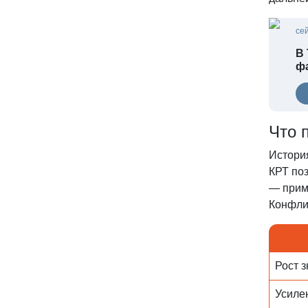
се
В Таиланде начал
ф
Что 
Истори
КРТ по
— прим
Конфли
Рост 
Усиле