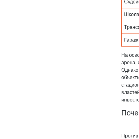
Судей
Школа
Транс
Гараж
На осв
арена,
Однако
объект
стадион
власте
инвест
Поче
Противн