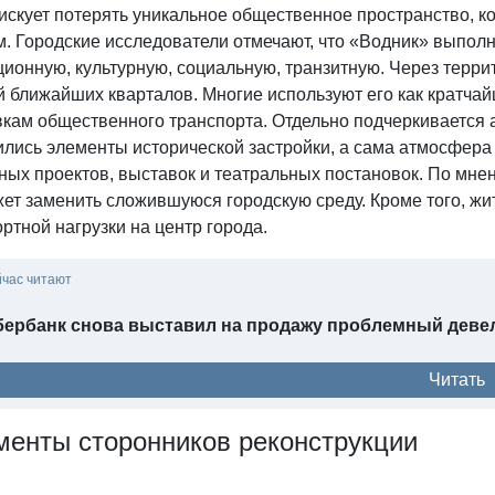
рискует потерять уникальное общественное пространство, 
м. Городские исследователи отмечают, что «Водник» выпол
ционную, культурную, социальную, транзитную. Через тер
 ближайших кварталов. Многие используют его как кратчай
кам общественного транспорта. Отдельно подчеркивается а
ились элементы исторической застройки, а сама атмосфера
рных проектов, выставок и театральных постановок. По мн
ет заменить сложившуюся городскую среду. Кроме того, жи
ртной нагрузки на центр города.
йчас читают
бербанк снова выставил на продажу проблемный девел
Читать
менты сторонников реконструкции