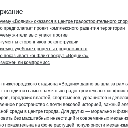
ржание
чему «Водник» оказался в центре градостроительного спор
о предполагает проект комплексного развития территории
чему жители выступают против
гументы сторонников реконструкции
чему судебные процессы продолжаются
о показывает конфликт вокруг «Водника»
зможен ли компромисс
 нижегородского стадиона «Водник» давно вышла за рамки 
 это один из самых заметных градостроительных конфликто
ров, городских властей, спортсменов, урбанистов и девел
венное пространство с почти вековой историей, важный эл
вной среды в центре города. Для других — морально и физ
новить без масштабных инвестиций и современных механизм
но показательна на фоне растущей популярности механизма