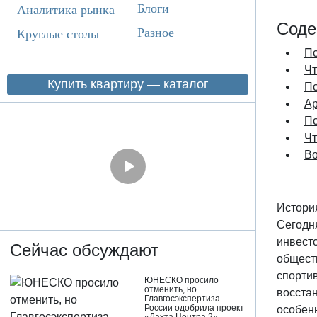
Блоги
Аналитика рынка
Соде
Разное
Круглые столы
По
Чт
Купить квартиру — каталог
По
Ар
По
Чт
Во
История
Сегодня
инвесто
Сейчас обсуждают
общест
спорти
ЮНЕСКО просило
отменить, но
восста
Главгосэкспертиза
России одобрила проект
особен