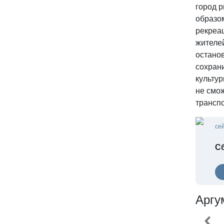
город 
образо
рекреа
жителей
останов
сохран
культу
не смож
транспо
се
С
Аргу