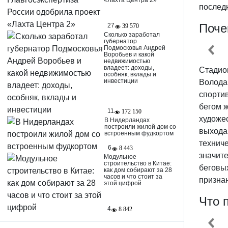
«Лахта Центра 2»
послед
Поче
27
39 570
Сколько заработал
губернатор
Подмосковья Андрей
Воробьев и какой
недвижимостью
владеет: доходы,
Стадио
особняк, вклады и
инвестиции
Володар
спорти
бегом ж
11
172 150
художе
В Нидерландах
построили жилой дом со
выхода 
встроенным фудкортом
технич
6
8 443
значит
Модульное
строительство в Китае:
беговы
как дом собирают за 28
часов и что стоит за
призна
этой цифрой
Что 
4
8 842