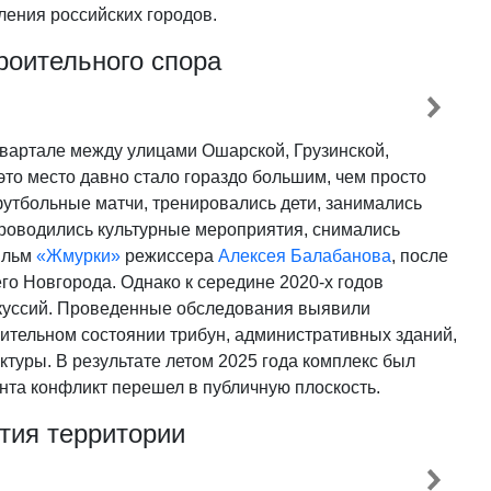
ления российских городов.
роительного спора
квартале между улицами Ошарской, Грузинской,
это место давно стало гораздо большим, чем просто
футбольные матчи, тренировались дети, занимались
 проводились культурные мероприятия, снимались
ильм
«Жмурки»
режиссера
Алексея Балабанова
, после
го Новгорода. Однако к середине 2020-х годов
скуссий. Проведенные обследования выявили
рительном состоянии трибун, административных зданий,
туры. В результате летом 2025 года комплекс был
нта конфликт перешел в публичную плоскость.
ития территории