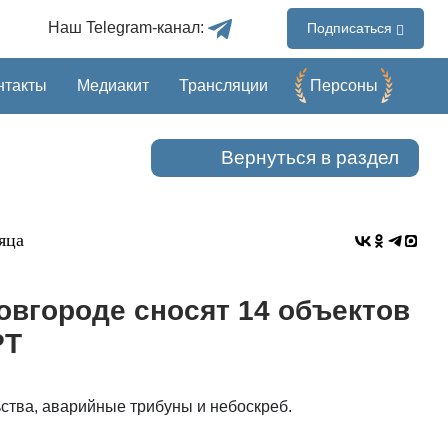
Наш Telegram-канал:
Подписаться
нтакты
Медиакит
Трансляции
Перcоны
Вернуться в раздел
яца
овгороде сносят 14 объектов
РТ
ства, аварийные трибуны и небоскреб.