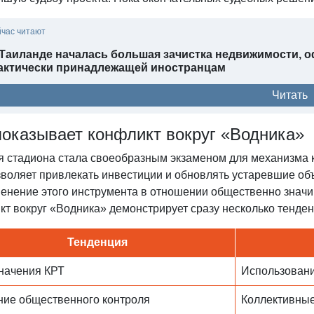
йчас читают
ась большая зачистка недвижимости, оформленной на подставных тайцев, но
актически принадлежащей иностранцам
Читать
показывает конфликт вокруг «Водника»
я стадиона стала своеобразным экзаменом для механизма к
зволяет привлекать инвестиции и обновлять устаревшие об
енение этого инструмента в отношении общественно знач
кт вокруг «Водника» демонстрирует сразу несколько тенде
Тенденция
значения КРТ
Использовани
ние общественного контроля
Коллективные