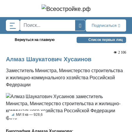
Skip to main content
Подписаться
Вернуться на главную
Список первых лиц
2 106
Алмаз Шаукатович Хусаинов
Заместитель Министра, Министерство строительства
и жилищно-коммунального хозяйства Российской
Федерации
МИ II кв — 928,6
Биография Алмаза Хусаинова: