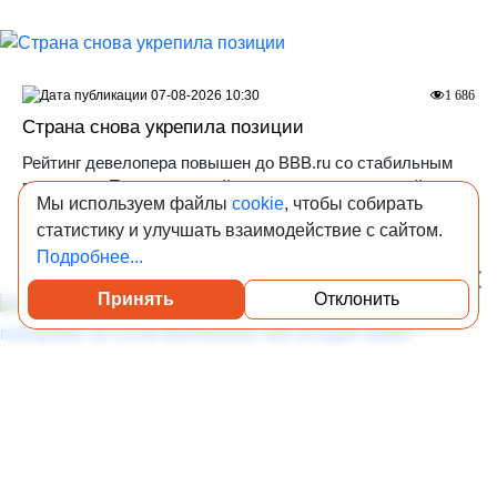
07-08-2026 10:30
1 686
Страна снова укрепила позиции
Рейтинг девелопера повышен до ВВВ.ru со стабильным
прогнозом. Повышение рейтинга связано с активной
Мы используем файлы
cookie
, чтобы собирать
экспансией Страны на рынке Москвы и высокими
статистику и улучшать взаимодействие с сайтом.
показателями рентабельности и ликвидности.
Подробнее...
Принять
Отклонить
Посмотреть каталог проверенных квартир
07-08-2026 9:00
2 261
Первый небоскрёб Москвы, квартиры без кухонь и
панорамы за сотни миллионов: как сегодня живёт
легендарный Дом Нирнзее