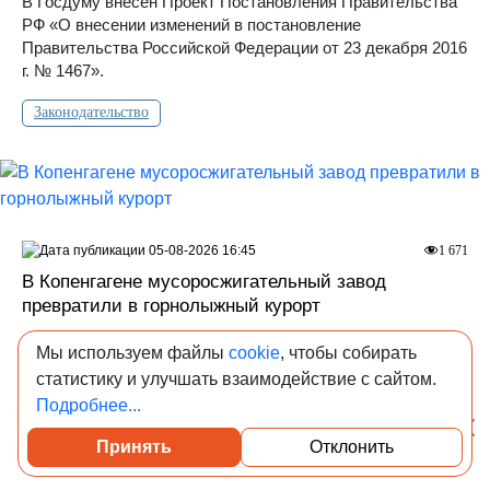
В Госдуму внесен Проект Постановления Правительства
РФ «О внесении изменений в постановление
Правительства Российской Федерации от 23 декабря 2016
г. № 1467».
Законодательство
05-08-2026 16:45
1 671
В Копенгагене мусоросжигательный завод
превратили в горнолыжный курорт
На крыше CopenHill оборудовали 450-метровый склон, по
Мы используем файлы
cookie
, чтобы собирать
которому можно кататься круглый год — вместо снега
статистику и улучшать взаимодействие с сайтом.
здесь специальное искусственное покрытие. Высота
Подробнее...
здания — 85 метров.
Принять
Отклонить
Посмотреть каталог проверенных квартир
Мировой девелопмент