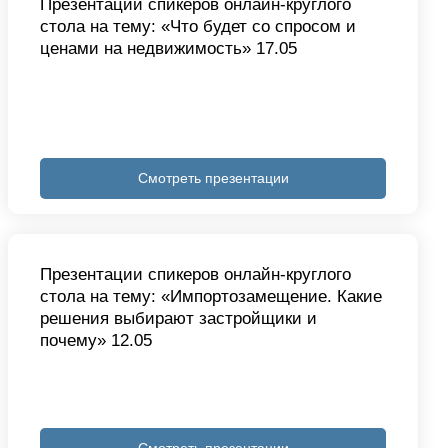
Презентации спикеров онлайн-круглого
стола на тему: «Что будет со спросом и
ценами на недвижимость» 17.05
Смотреть презентации
Презентации спикеров онлайн-круглого
стола на тему: «Импортозамещение. Какие
решения выбирают застройщики и
почему» 12.05