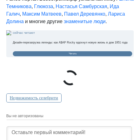
Темникова
,
Глюкоза
,
Настасья Самбурская
,
Ида
Галич
,
Максим Матвеев
,
Павел Деревянко
,
Лариса
Долина
и многие другие
знаменитые люди
.
сейчас читают
Дизайн-перезагрузка легенды: как A$AP Rocky вдохнул новую жизнь в дом 1951 года
Читать
Недвижимость селебрити
Вы не авторизованы