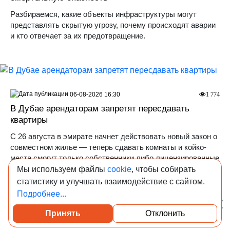
Разбираемся, какие объекты инфраструктуры могут
представлять скрытую угрозу, почему происходят аварии
и кто отвечает за их предотвращение.
06-08-2026 16:30
1 774
В Дубае арендаторам запретят пересдавать
квартиры
С 26 августа в эмирате начнет действовать новый закон о
совместном жилье — теперь сдавать комнаты и койко-
места смогут только собственники либо лицензированные
компании, работающие от их имени.
Мы используем файлы
cookie
, чтобы собирать
статистику и улучшать взаимодействие с сайтом.
Мировой девелопмент
Подробнее...
Принять
Отклонить
Посмотреть каталог проверенных квартир