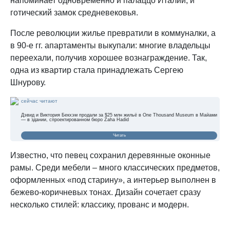
напоминает одновременно и палаццо Италии, и
готический замок средневековья.
После революции жилье превратили в коммуналки, а
в 90-е гг. апартаменты выкупали: многие владельцы
переехали, получив хорошее вознаграждение. Так,
одна из квартир стала принадлежать Сергею
Шнурову.
сейчас читают
Дэвид и Виктория Бекхэм продали за $25 млн жильё в One Thousand Museum в Майами
— в здании, спроектированном бюро Zaha Hadid
Читать
Известно, что певец сохранил деревянные оконные
рамы. Среди мебели – много классических предметов,
оформленных «под старину», а интерьер выполнен в
бежево-коричневых тонах. Дизайн сочетает сразу
несколько стилей: классику, прованс и модерн.