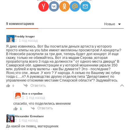
9
комментариев
Новые
Freddy kruger
1 год назад
Я дико извиняюсь. Вот Вы посчитали деньги артиста у которого
просто клипы на you tube имеют миллионы просмотров! А концерты?
В Новосибе раскупили за три дня, теперь будет доп концерт. И еще
скажу, только не обижайтесь. Вот эта мадам Серова ,которая
проработала всего 3 года на должности " от одного места дверца" В
Самарской обл. администрации и у которой мошенники украли 350
млн. рублей и кучу валюты - как Вы думаете? Это - последние?
Ясно,что спи...жные .У кого ? У народа. А склько по Вашему экс губер
тогда с.....л? А руководство других отделов типа "Департамент по
управлению отхожими местами Спиарской области"? Задумайтесь.
Ответить
0
Все о стройке
1 год назад
спасибо, что поделились мнением
Ответить
1
Alexander Ermolaev
1 год назад
Да какой он певец, матерщиник