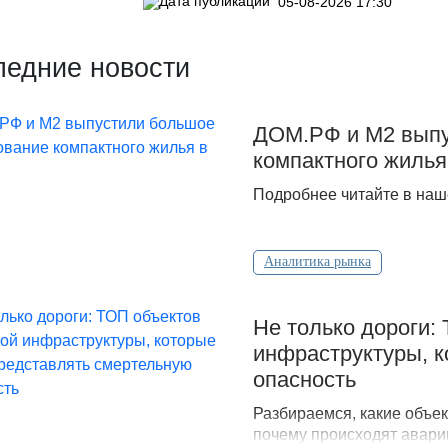
05-08-2026 17:30
ледние новости
ДOМ.PФ и М2 выпу
компактного жилья
Подробнее читайте в наш
Аналитика рынка
Не только дороги:
инфраструктуры, к
опасность
Разбираемся, какие объек
почему происходят аварии