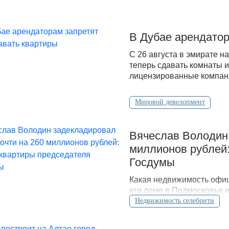
В Дубае арендатор
С 26 августа в эмирате н
теперь сдавать комнаты и
лицензированные компани
Мировой девелопмент
Вячеслав Володин 
миллионов рублей:
Госдумы
Какая недвижимость офиц
его доме в Подмосковье 
открытых данных.
Недвижимость селебрити