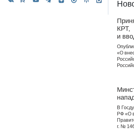
Ново
Приня
КРТ,
и вво
Опубли
«О вне
Россий
Россий
Минс
напа
В Госд
РФ «О 
Правит
г. № 14