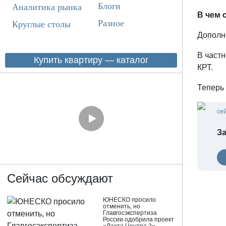
Блоги
Аналитика рынка
В чем 
Разное
Круглые столы
Дополн
В част
Купить квартиру — каталог
КРТ.
Теперь 
се
За
Сейчас обсуждают
ЮНЕСКО просило
отменить, но
Главгосэкспертиза
России одобрила проект