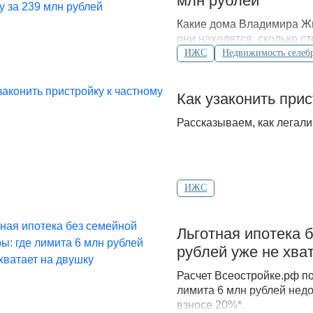
млн рублей
Какие дома Владимира Жи
они находятся, сколько с
судебные споры.
ИЖС
Недвижимость селеб
Как узаконить при
Рассказываем, как легали
ИЖС
Льготная ипотека 
рублей уже не хва
Расчет Всеостройке.рф по
лимита 6 млн рублей недо
взносе 20%*.