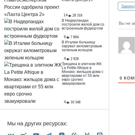
«Лахта Центра 2»
Законод
14
28 318
В Нидерландах
Вы не а
построили жилой дом со
встроенным фудкортом
6
7 894
В Италии больницу
окружат километровым
зеленым кольцом
4
2 928
Трещина в элитном ЖК
La Petite Afrique в
Монако: жильцов дома с
квартирами от 55 млн
0
КОМ
евро срочно
эвакуировали
4
10 348
Мы на других ресурсах: