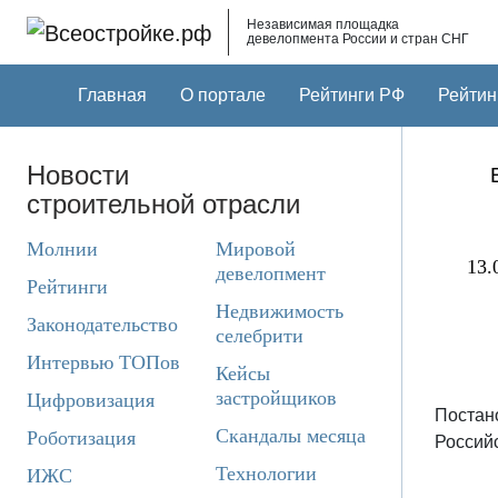
Skip to main content
Независимая площадка
девелопмента России и стран СНГ
Главная
О портале
Рейтинги РФ
Рейтин
Новости
строительной отрасли
Молнии
Мировой
13.
девелопмент
Рейтинги
Недвижимость
Законодательство
селебрити
Интервью ТОПов
Кейсы
застройщиков
Цифровизация
Постан
Скандалы месяца
Роботизация
Российс
Технологии
ИЖС