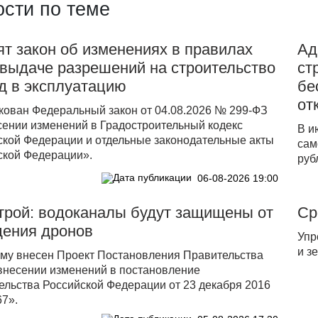
сти по теме
т закон об изменениях в правилах
Ад
 выдаче разрешений на строительство
ст
д в эксплуатацию
бе
от
кован Федеральный закон от 04.08.2026 № 299-ФЗ
сении изменений в Градостроительный кодекс
В и
ской Федерации и отдельные законодательные акты
сам
ской Федерации».
руб
06-08-2026 19:00
трой: водоканалы будут защищены от
Ср
дения дронов
Упр
и з
уму внесен Проект Постановления Правительства
внесении изменений в постановление
ельства Российской Федерации от 23 декабря 2016
67».