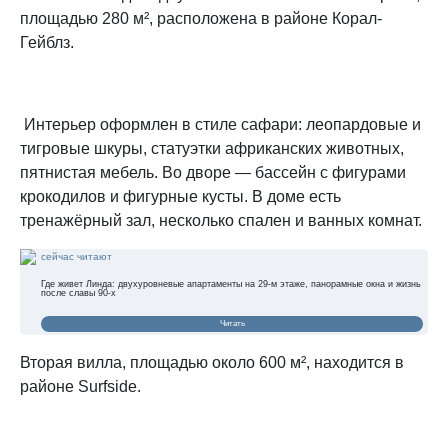
площадью 280 м², расположена в районе Корал-
Гейблз.
Интерьер оформлен в стиле сафари: леопардовые и
тигровые шкуры, статуэтки африканских животных,
пятнистая мебель. Во дворе — бассейн с фигурами
крокодилов и фигурные кусты. В доме есть
тренажёрный зал, несколько спален и ванных комнат.
сейчас читают
Где живет Линда: двухуровневые апартаменты на 29-м этаже, панорамные окна и жизнь
после славы 90-х
Читать
Вторая вилла, площадью около 600 м², находится в
районе Surfside.