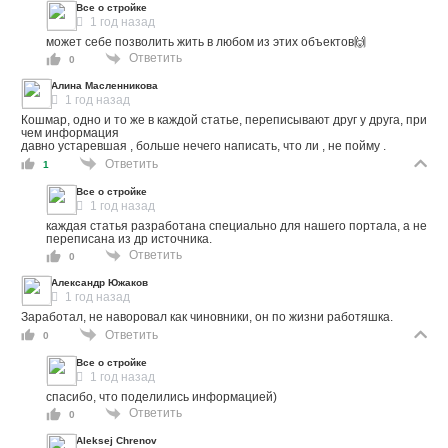
Все о стройке
1 год назад
может себе позволить жить в любом из этих объектов🙌
Ответить
0
Алина Масленникова
1 год назад
Кошмар, одно и то же в каждой статье, переписывают друг у друга, при
чем информация
давно устаревшая , больше нечего написать, что ли , не пойму .
Ответить
1
Все о стройке
1 год назад
каждая статья разработана специально для нашего портала, а не
переписана из др источника.
Ответить
0
Александр Южаков
1 год назад
Заработал, не наворовал как чиновники, он по жизни работяшка.
Ответить
0
Все о стройке
1 год назад
спасибо, что поделились информацией)
Ответить
0
Aleksej Chrenov