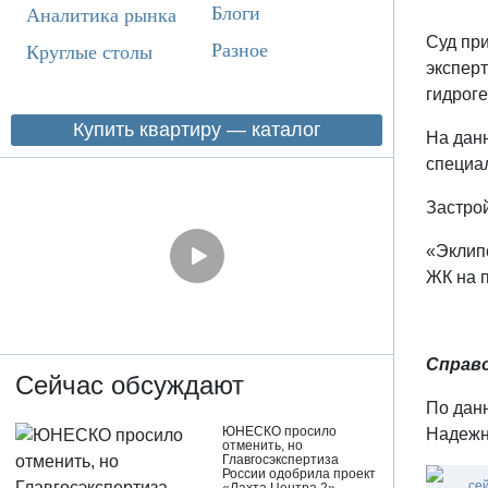
Блоги
Аналитика рынка
Суд пр
Разное
Круглые столы
экспер
гидрог
Купить квартиру — каталог
На дан
специа
Застро
«Эклипс
ЖК на 
Справо
Сейчас обсуждают
По дан
ЮНЕСКО просило
Надежн
отменить, но
Главгосэкспертиза
России одобрила проект
се