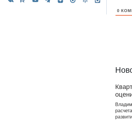
0
КОМ
Ново
Квар
оцени
Владим
расчет
развити