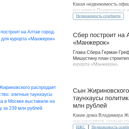
Какая недвижимость офиц
его доме в Подмосковье 
открытых данных.
Недвижимость селебрити
Сбер построит на 
«Манжерок»
Глава Сбера Герман Гре
Мишустину план строител
курорта «Манжерок».
Сын Жириновского
таунхаусы политик
млн рублей
Какие дома Владимира Жи
они находятся, сколько с
судебные споры.
ИЖС
Недвижимость селеб