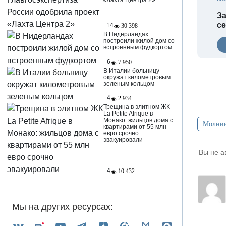
«Лахта Центра 2»
За
се
14
30 398
В Нидерландах
построили жилой дом со
встроенным фудкортом
6
7 950
В Италии больницу
окружат километровым
зеленым кольцом
4
2 934
Трещина в элитном ЖК
La Petite Afrique в
Монако: жильцов дома с
Молни
квартирами от 55 млн
евро срочно
эвакуировали
Вы не а
4
10 432
Мы на других ресурсах: