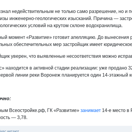
изнал недействительным не только само разрешение, но и 
тизы инженерно-геологических изысканий. Причина — застр
еологических условий на крутом склоне водохранилища.
ный момент «Развитие» готовит апелляцию. До вынесения 
льных обеспечительных мер застройщик имеет юридическое
йщик уверен, что выявленные несоответствия можно исправ
» находится в активной стадии реализации: уже продано 32
первой линии реки Воронеж планируется один 14-этажный к
чно:
ным Всeостройке.pф, ГК «Развитие»
занимает
14-е место в 
ость — 3,78.
йчас читают