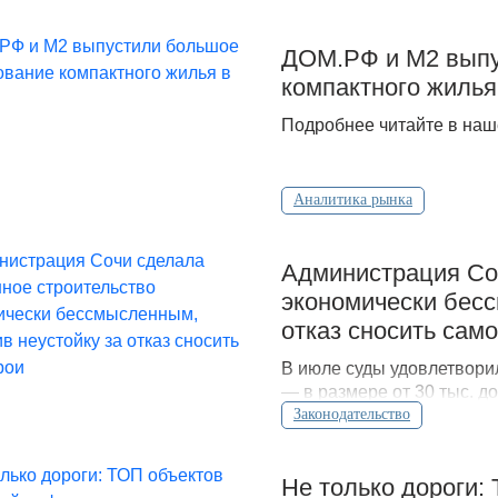
ДOМ.PФ и М2 выпу
компактного жилья
Подробнее читайте в наш
Аналитика рынка
Администрация Соч
экономически бесс
отказ сносить сам
В июле суды удовлетвори
— в размере от 30 тыс. д
судебного решения.
Законодательство
Не только дороги: