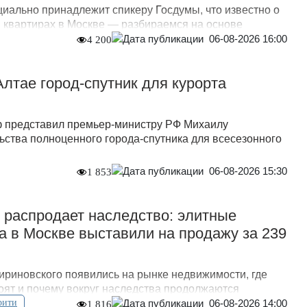
иально принадлежит спикеру Госдумы, что известно о
и квартирах в Москве — разбираемся на основе
06-08-2026 16:00
4 200
Алтае город-спутник для курорта
ф представил премьер-министру РФ Михаилу
ьства полноценного города-спутника для всесезонного
06-08-2026 15:30
1 853
 распродает наследство: элитные
а в Москве выставили на продажу за 239
риновского появились на рынке недвижимости, где
тоят и почему вокруг наследства продолжаются
06-08-2026 14:00
рити
1 816