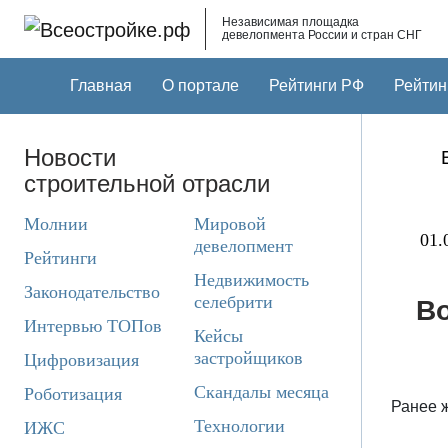
Skip to main content
Независимая площадка
девелопмента России и стран СНГ
Главная
О портале
Рейтинги РФ
Рейтин
Новости
строительной отрасли
Молнии
Мировой
01.
девелопмент
Рейтинги
Недвижимость
Законодательство
селебрити
Во
Интервью ТОПов
Кейсы
застройщиков
Цифровизация
Скандалы месяца
Роботизация
Ранее 
Технологии
ИЖС