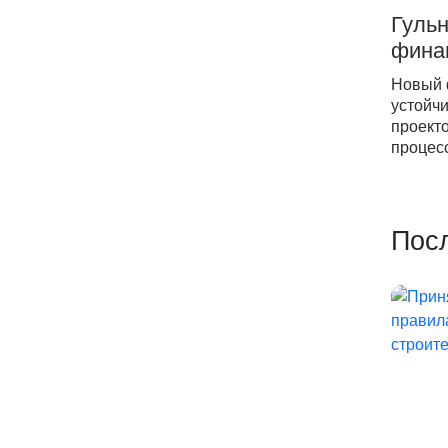
Гуль
фина
Новый 
устойч
проект
процес
Пос