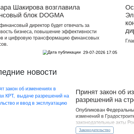
нара Шакирова возглавила
Ос
нсовый блок DOGMA
Эл
ко
финансовый директор будет отвечать за
ди
ивость бизнеса, повышение эффективности
ов и цифровую трансформацию финансовых
Гла
сов.
29-07-2026 17:05
ледние новости
Принят закон об и
разрешений на стр
Опубликован Федеральный
изменений в Градостроит
законодательные акты Ро
Законодательство