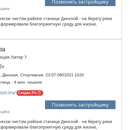
Позвонить застройщику
ойщика
чески чистом районе станице Динской - на берегу реки
сформировали благоприятную среду для жизни,
ра
Секция Литер 7
2»
, Динская, Спортивная, 23:07:0801021:1620
улица · 4 мин. пешком
 600 ₽/м²
Скидка 2%
Позвонить застройщику
ойщика
чески чистом районе станице Динской - на берегу реки
сформировали благоприятную среду для жизни,