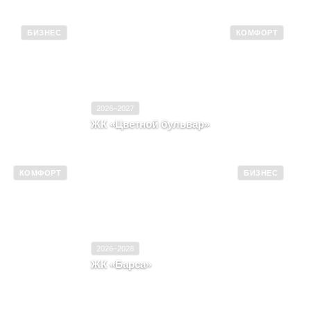
БИЗНЕС
КОМФОРТ
27–2028
Ввод в эксплуатацию
2026–2027
Бизнес
Класс
Комфорт
2026–2027
ЖК «Цветной бульвар»
 Супсех
Краснодарский край, станица Северская
КОМФОРТ
БИЗНЕС
2021–2024
Ввод в эксплуатацию
2026–2028
Комфорт
Класс
Бизнес
2026–2028
ЖК «Барса»
аснодар, ул им.
Краснодарский край, Город Новороссийск
 литера 1