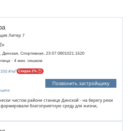
ра
кция Литер 7
2»
, Динская, Спортивная, 23:07:0801021:1620
улица · 4 мин. пешком
 350 ₽/м²
Скидка 2%
Позвонить застройщику
ойщика
чески чистом районе станице Динской - на берегу реки
сформировали благоприятную среду для жизни,