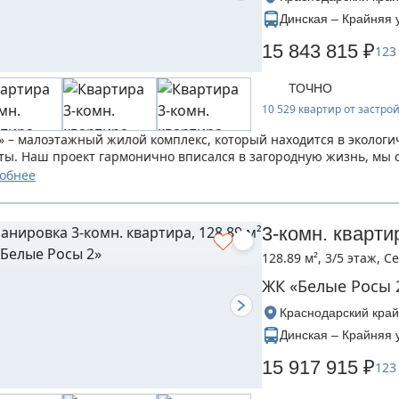
Динская – Крайняя 
15 843 815 ₽
123
ТОЧНО
10 529 квартир от застр
» – малоэтажный жилой комплекс, который находится в экологи
ты. Наш проект гармонично вписался в загородную жизнь, мы 
ния семьи...
обнее
3-комн. кварти
128.89 м², 3/5 этаж, 
ЖК «Белые Росы 
Краснодарский край
Динская – Крайняя 
15 917 915 ₽
123