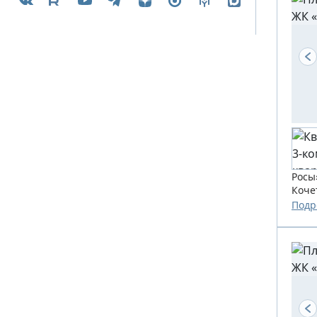
Росы
Коче
созда
Подр