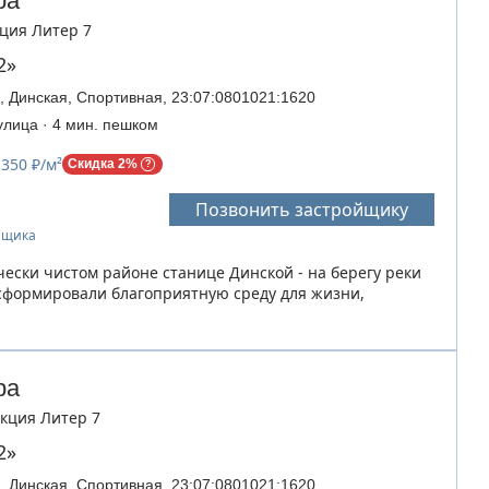
ра
кция Литер 7
2»
, Динская, Спортивная, 23:07:0801021:1620
улица · 4 мин. пешком
 350 ₽/м²
Скидка 2%
Позвонить застройщику
ойщика
чески чистом районе станице Динской - на берегу реки
сформировали благоприятную среду для жизни,
ра
Секция Литер 7
2»
, Динская, Спортивная, 23:07:0801021:1620