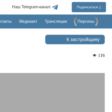
Наш Telegram-канал:
Подписаться
нтакты
Медиакит
Трансляции
Перcоны
К застройщику
116