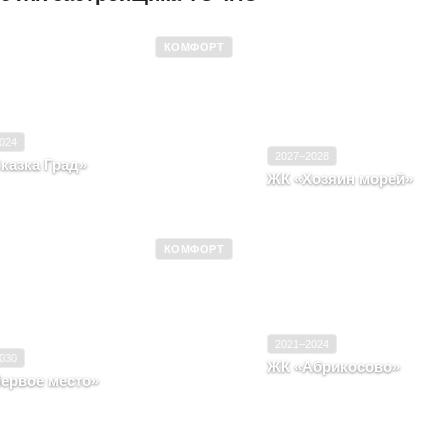
КОМФОРТ
 эксплуатацию
2021–2024
Ввод в эксплуатацию
20
Комфорт
Класс
024
2027–2028
казка Град»
ЖК «Хозяин морей»
нодарский край, г. Краснодар, ул им.
Краснодарский край, Село
ги В.Н., д. 166/1, литера 3
КОМФОРТ
 эксплуатацию
2026–2030
Ввод в эксплуатацию
Комфорт
Класс
2021–2024
030
ЖК «Абрикосово»
ервое место»
Краснодарский край, г. Кр
нодарский край, г. Краснодар
Героя Яцкова И.В., д. 1/11,