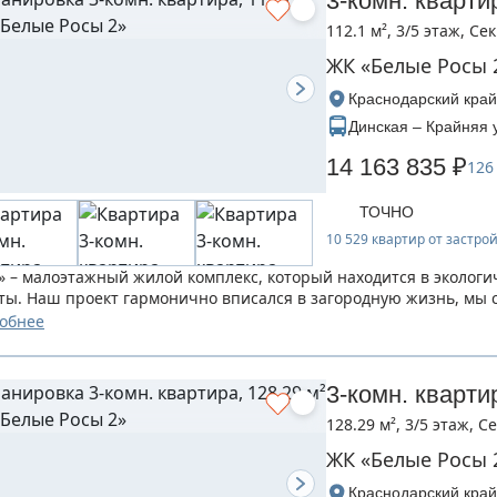
3-комн. кварти
112.1 м², 3/5 этаж, Се
ЖК «Белые Росы 
Краснодарский край
Динская – Крайняя 
14 163 835 ₽
126
ТОЧНО
10 529 квартир от застр
» – малоэтажный жилой комплекс, который находится в экологи
ты. Наш проект гармонично вписался в загородную жизнь, мы 
ния семьи...
обнее
3-комн. кварти
128.29 м², 3/5 этаж, 
ЖК «Белые Росы 
Краснодарский край