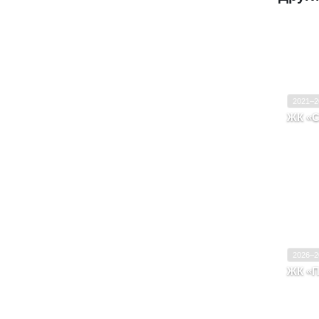
Ввод в
Класс
2021–2
ЖК «С
Крас
Мачу
Ввод в
Класс
2026–2
ЖК «П
Крас