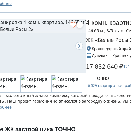
ния семьи...
обнее
4-комн. кварти
146.65 м², 3/5 этаж, 
ЖК «Белые Росы 
Краснодарский край
Динская – Крайняя 
17 832 640 ₽
121
ТОЧНО
10 529 квартир от застр
» – малоэтажный жилой комплекс, который находится в экологи
ты. Наш проект гармонично вписался в загородную жизнь, мы 
ния семьи...
обнее
ие ЖК застройщика ТОЧНО