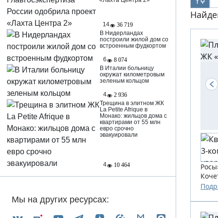
«Лахта Центра 2»
Найде
14
36 719
В Нидерландах
построили жилой дом со
встроенным фудкортом
6
8 074
В Италии больницу
окружат километровым
зеленым кольцом
4
2 936
Трещина в элитном ЖК
La Petite Afrique в
Монако: жильцов дома с
квартирами от 55 млн
евро срочно
эвакуировали
4
10 464
Росы
Коче
созда
Подр
Мы на других ресурсах: