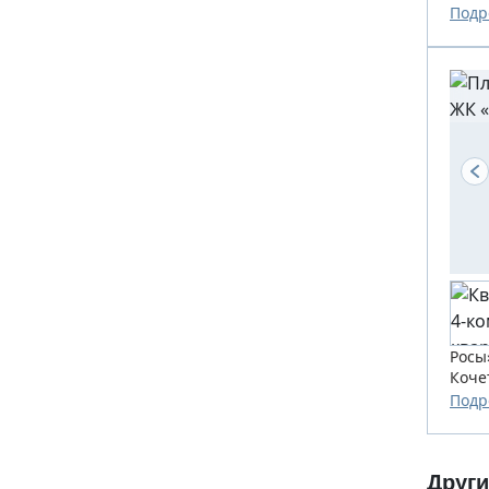
созда
Подр
Росы
Коче
созда
Подр
Друг