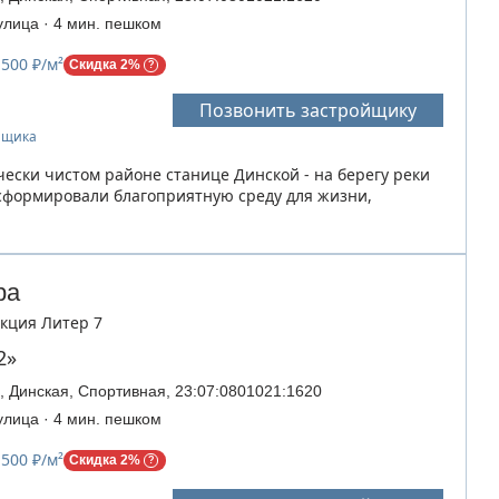
улица · 4 мин. пешком
 500 ₽/м²
Скидка 2%
Позвонить застройщику
ойщика
чески чистом районе станице Динской - на берегу реки
сформировали благоприятную среду для жизни,
ра
Секция Литер 7
2»
, Динская, Спортивная, 23:07:0801021:1620
улица · 4 мин. пешком
 500 ₽/м²
Скидка 2%