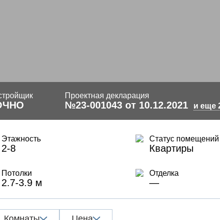
стройщик
Проектная декларация
ОЧНО
№23-001043 от 10.12.2021
и еще 
Этажность
Статус помещений
2-8
Квартиры
Потолки
Отделка
2.7-3.9 м
—
Комнаты
Цена