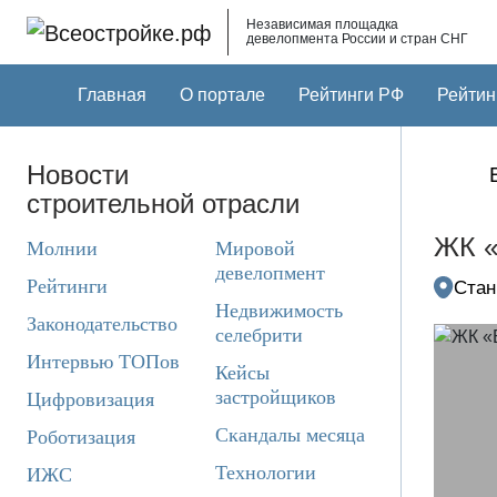
Skip to main content
Независимая площадка
девелопмента России и стран СНГ
Главная
О портале
Рейтинги РФ
Рейтин
Новости
строительной отрасли
ЖК «
Молнии
Мировой
девелопмент
Рейтинги
Стан
Недвижимость
Законодательство
селебрити
Интервью ТОПов
Кейсы
застройщиков
Цифровизация
Скандалы месяца
Роботизация
Технологии
ИЖС