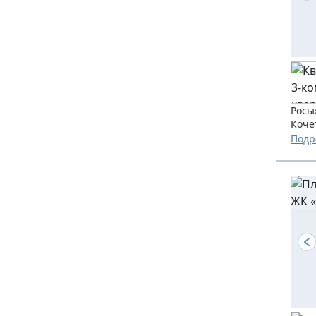
Росы
Коче
созда
Подр