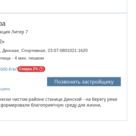
ра
Секция Литер 7
2»
, Динская, Спортивная, 23:07:0801021:1620
улица · 4 мин. пешком
 600 ₽/м²
Скидка 2%
Позвонить застройщику
ойщика
чески чистом районе станице Динской - на берегу реки
сформировали благоприятную среду для жизни,