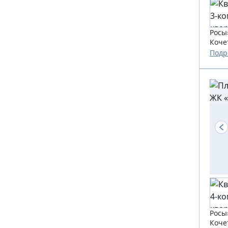
Росы
Коче
созда
Подр
Росы
Коче