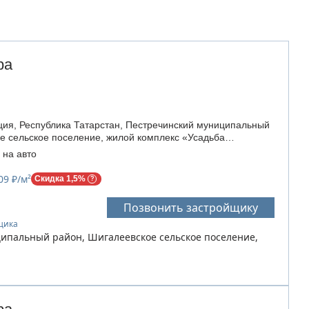
ра
ия, Республика Татарстан, Пестречинский муниципальный
е сельское поселение, жилой комплекс «Усадьба
 на авто
09 ₽/м²
Скидка 1,5%
Позвонить застройщику
йщика
ципальный район, Шигалеевское сельское поселение,