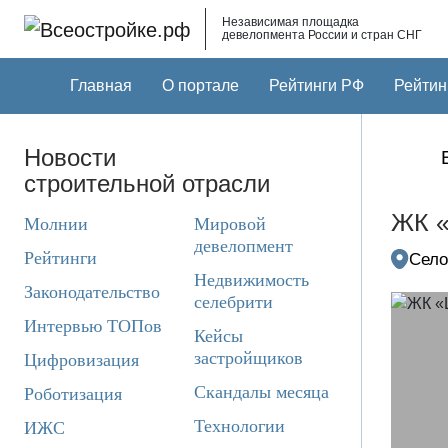
Skip to main content
Независимая площадка
девелопмента России и стран СНГ
Главная
О портале
Рейтинги РФ
Рейтин
Новости
строительной отрасли
ЖК «
Молнии
Мировой
девелопмент
Рейтинги
Село
Недвижимость
Законодательство
селебрити
Интервью ТОПов
Кейсы
застройщиков
Цифровизация
Скандалы месяца
Роботизация
Технологии
ИЖС