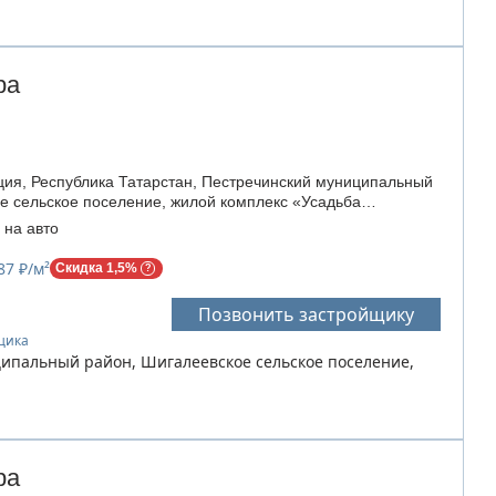
ра
ия, Республика Татарстан, Пестречинский муниципальный
е сельское поселение, жилой комплекс «Усадьба
 на авто
87 ₽/м²
Скидка 1,5%
Позвонить застройщику
йщика
ципальный район, Шигалеевское сельское поселение,
ра