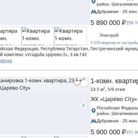
район, Шигалеевско
Царево-2», дом 3
Дубравная · 25 мин.
5 890 000 ₽
250 7
Унистрой
5 270 квартир от застро
ийская Федерация, Республика Татарстан, Пестречинский муни
й комплекс «Усадьба Царево-2», 3 кв.142
обнее
1-комн. кварти
23.5 м², 5/9 этаж
ЖК «Царёво City»
Российская Федерац
район, Шигалеевско
Царево-2», дом 3
Дубравная · 25 мин.
5 900 000 ₽
251 0