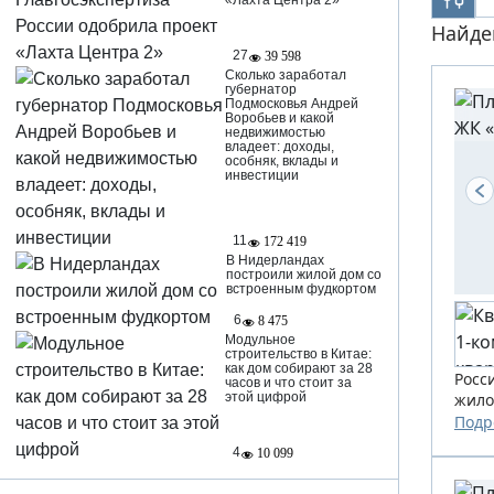
«Лахта Центра 2»
Найде
27
39 598
Сколько заработал
губернатор
Подмосковья Андрей
Воробьев и какой
недвижимостью
владеет: доходы,
особняк, вклады и
инвестиции
11
172 419
В Нидерландах
построили жилой дом со
встроенным фудкортом
6
8 475
Модульное
строительство в Китае:
как дом собирают за 28
Росс
часов и что стоит за
жило
этой цифрой
Подр
4
10 099