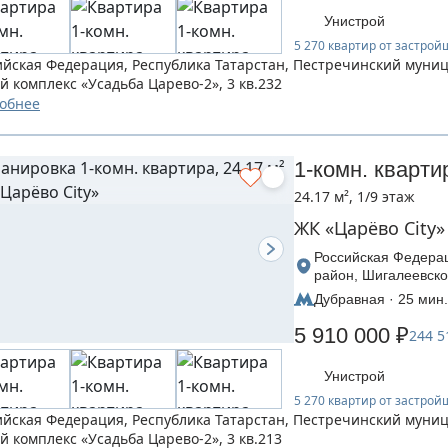
Унистрой
5 270 квартир от застро
ийская Федерация, Республика Татарстан, Пестречинский муни
й комплекс «Усадьба Царево-2», 3 кв.232
обнее
1-комн. кварти
24.17 м², 1/9 этаж
ЖК «Царёво City»
Российская Федерац
район, Шигалеевско
Царево-2», дом 3
Дубравная · 25 мин.
5 910 000 ₽
244 5
Унистрой
5 270 квартир от застро
ийская Федерация, Республика Татарстан, Пестречинский муни
й комплекс «Усадьба Царево-2», 3 кв.213