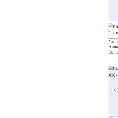
Росс
жило
Подр