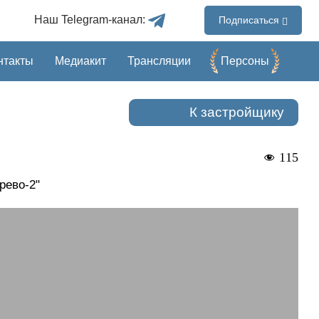
Наш Telegram-канал:
Подписаться
нтакты
Медиакит
Трансляции
Перcоны
К застройщику
115
рево-2"