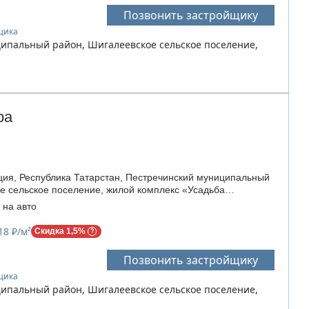
Позвонить застройщику
йщика
ципальный район, Шигалеевское сельское поселение,
ра
ия, Республика Татарстан, Пестречинский муниципальный
е сельское поселение, жилой комплекс «Усадьба
 на авто
18 ₽/м²
Скидка 1,5%
Позвонить застройщику
йщика
ципальный район, Шигалеевское сельское поселение,