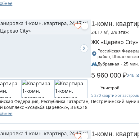
обнее
1-комн. кварти
24.17 м², 2/9 этаж
ЖК «Царёво City»
Российская Федерац
район, Шигалеевско
Царево-2», дом 3
Дубравная · 25 мин.
5 960 000 ₽
246 5
Унистрой
5 270 квартир от застро
ийская Федерация, Республика Татарстан, Пестречинский муни
й комплекс «Усадьба Царево-2», 3 кв.218
обнее
1-комн. кварти