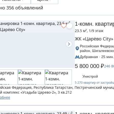
но 356 объявлений
1-комн. кварти
23.5 м², 1/9 этаж
ЖК «Царёво City»
Российская Федерац
район, Шигалеевско
Царево-2», дом 3
Дубравная · 25 мин.
5 800 000 ₽
246 8
Унистрой
5 270 квартир от застро
ийская Федерация, Республика Татарстан, Пестречинский муни
й комплекс «Усадьба Царево-2», 3 кв.212
обнее