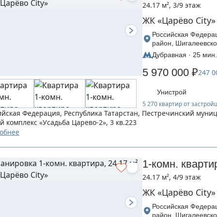
24.17 м², 3/9 этаж
ЖК «Царёво City»
Российская Федерац
район, Шигалеевско
Царево-2», дом 3
Дубравная · 25 мин.
5 970 000 ₽
247 0
Унистрой
5 270 квартир от застро
ийская Федерация, Республика Татарстан, Пестречинский муни
й комплекс «Усадьба Царево-2», 3 кв.223
обнее
1-комн. кварти
24.17 м², 4/9 этаж
ЖК «Царёво City»
Российская Федерац
район, Шигалеевско