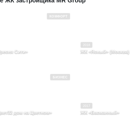
е ЖК застройщика MR Group
КОМФОРТ
 эксплуатацию
2018
Ввод в эксплуатацию
Комфорт
Класс
2018
ресня Сити»
ЖК «Ясный» (Москва)
ва, район Пресненский, улица
Москва, район Орехово-Б
нская, вл. 2
шоссе Каширское, корпус 3
БИЗНЕС
 эксплуатацию
2019
Ввод в эксплуатацию
Бизнес
Класс
2017
вет32 дом на Цветном»
ЖК «Басманный»
ва, район Мещанский, бульвар
Москва, район Красносель
ной, строение 4, вл. 32
Рязанский, строение 1, 6, 1