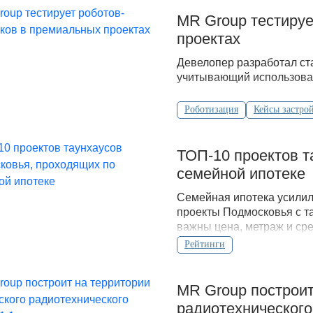
MR Group тестиру
проектах
Девелопер разработал ст
учитывающий использова
Роботизация
Кейсы застро
ТОП-10 проектов т
семейной ипотеке
Семейная ипотека усилил
проекты Подмосковья с т
важны цена, метраж и сре
Рейтинги
MR Group построит
радиотехнического