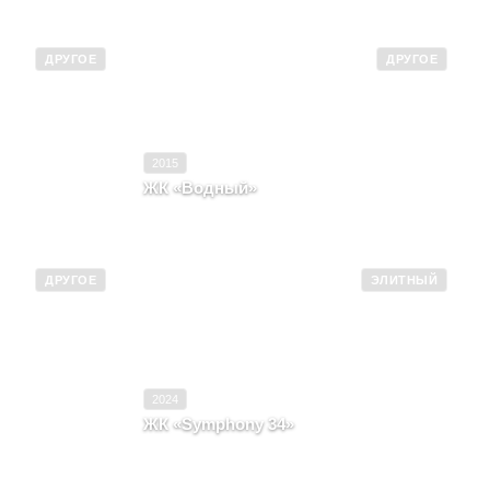
ДРУГОЕ
ДРУГОЕ
2018
Ввод в эксплуатацию
2015
Другое
Класс
Другое
2015
ЖК «Водный»
орисово Южное,
Москва, район Головинский, шоссе
, вл. 65
Головинское, корпус 6, вл. 5
ДРУГОЕ
ЭЛИТНЫЙ
2017
Ввод в эксплуатацию
2024
Другое
Класс
Элитный
2024
ЖК «Symphony 34»
ский, Переулок
Москва, ул Хуторская 2-я, вл. 34
1, 11б, вл. 13