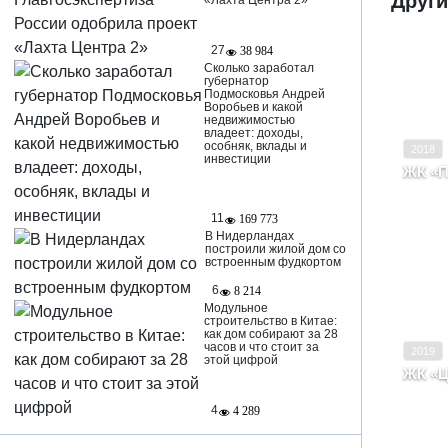
Други
«Лахта Центра 2»
27
38 984
Сколько заработал
губернатор
Ввод в
Подмосковья Андрей
Воробьев и какой
Класс
недвижимостью
владеет: доходы,
особняк, вклады и
2018
инвестиции
ЖК «П
Моск
Ходы
11
169 773
В Нидерландах
построили жилой дом со
встроенным фудкортом
Ввод в
6
8 214
Модульное
Класс
строительство в Китае:
как дом собирают за 28
часов и что стоит за
2019
этой цифрой
ЖК «Ц
Моск
Цвет
4
4 289