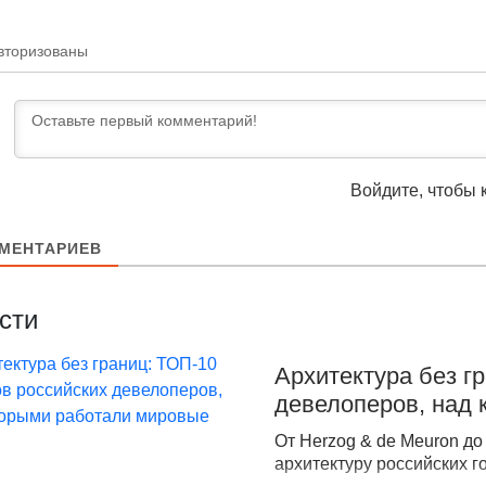
вторизованы
Войдите, чтобы 
МЕНТАРИЕВ
сти
Архитектура без г
девелоперов, над
От Herzog & de Meuron д
архитектуру российских г