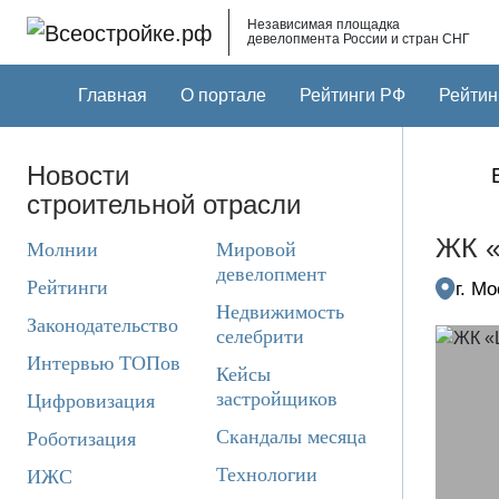
Skip to main content
Независимая площадка
девелопмента России и стран СНГ
Главная
О портале
Рейтинги РФ
Рейтин
Новости
строительной отрасли
ЖК 
Молнии
Мировой
девелопмент
Рейтинги
г. М
Недвижимость
Законодательство
селебрити
Интервью ТОПов
Кейсы
застройщиков
Цифровизация
Скандалы месяца
Роботизация
Технологии
ИЖС