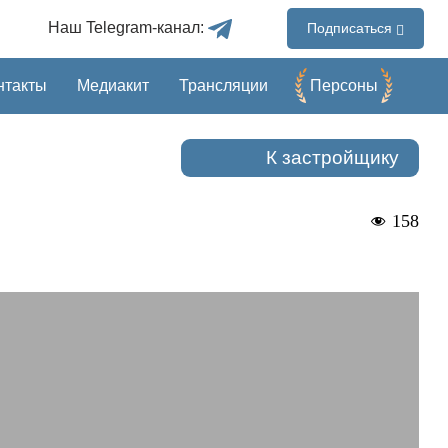
Наш Telegram-канал:
Подписаться
нтакты
Медиакит
Трансляции
Перcоны
К застройщику
158