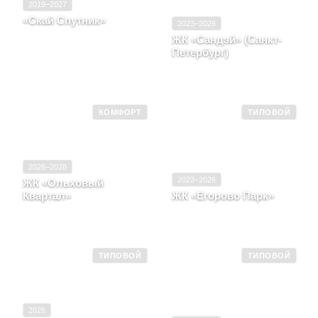
2019–2027
«Скай Спутник»
2023–2026
Московская область, д.
ЖК «Сандэй» (Санкт-
Раздоры, Одинцовский
Петербург)
район, д.Раздоры,
тер.Мякинино вне границ,
Санкт-Петербург, ул 2-я
корпус Б/н
Комсомольская
КОМФОРТ
ТИПОВОЙ
2026–2028
2023–2026
ЖК «Ольховый
Квартал»
ЖК «Егорово Парк»
Москва, Район
Московская область,
Коммунарка
Поселок Жилино-1
ТИПОВОЙ
ТИПОВОЙ
2026