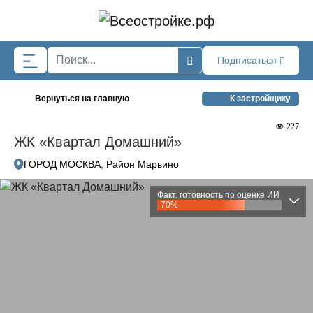
Skip to main content
Подписаться
Вернуться на главную
К застройщику
227
ЖК «Квартал Домашний»
ГОРОД МОСКВА, Район Марьино
Факт. готовность по оценке ИИ
70%