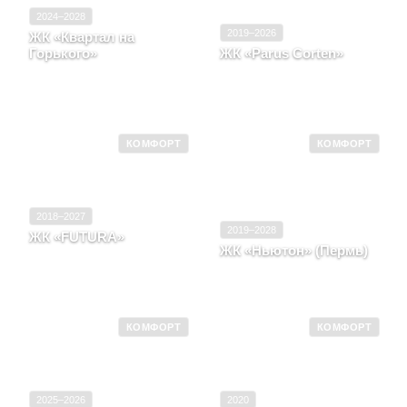
2024–2028
2019–2026
ЖК «Квартал на
Горького»
ЖК «Parus Corten»
Удмуртская Республика,
Удмуртская Республика,
Город Ижевск, Улица
Город Ижевск, ул
Красная
Пушкинская
КОМФОРТ
КОМФОРТ
2018–2027
2019–2028
ЖК «FUTURA»
ЖК «Ньютон» (Пермь)
Удмуртская Республика,
Город Ижевск, Улица
Пермский край, г Пермь,
Пушкинская
ул Боровая, д. 21
КОМФОРТ
КОМФОРТ
2025–2026
2020