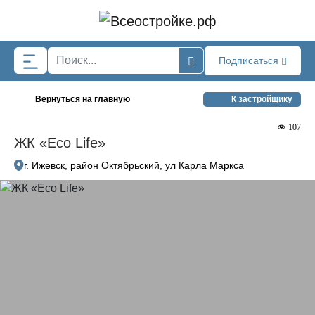
Skip to main content
Подписаться
Вернуться на главную
К застройщику
107
ЖК «Eco Life»
г. Ижевск, район Октябрьский, ул Карла Маркса