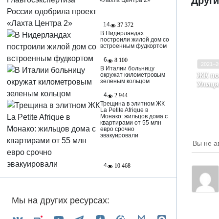
Друг
«Лахта Центра 2»
14
37 372
В Нидерландах
построили жилой дом со
встроенным фудкортом
Ввод в
6
8 100
2021–2
Класс
В Италии больницу
ЖК по
окружат километровым
зеленым кольцом
Улица
Чува
4
2 944
Чета
Трещина в элитном ЖК
La Petite Afrique в
Монако: жильцов дома с
квартирами от 55 млн
евро срочно
эвакуировали
Вы не а
4
10 468
Мы на других ресурсах: