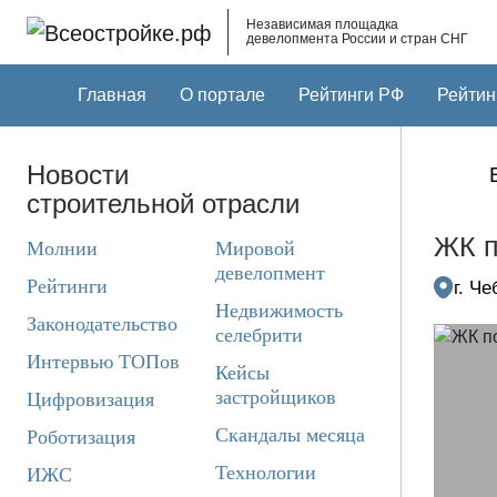
Skip to main content
Независимая площадка
девелопмента России и стран СНГ
Главная
О портале
Рейтинги РФ
Рейтин
Новости
строительной отрасли
ЖК п
Молнии
Мировой
девелопмент
Рейтинги
г. Ч
Недвижимость
Законодательство
селебрити
Интервью ТОПов
Кейсы
застройщиков
Цифровизация
Скандалы месяца
Роботизация
Технологии
ИЖС