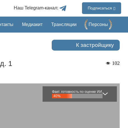
Наш Telegram-канал:
Подписаться
нтакты
Медиакит
Трансляции
Перcоны
К застройщику
д. 1
102
Факт. готовность по оценке ИИ
40%