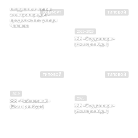
Белинского -
воздушные линии
КОМФОРТ
ТИПОВОЙ
электропередач -
продолжение улицы
Чапаева
Свердловская область, г.
2025–2028
Екатеринбург, улица
ЖК «Студияпарк»
Авиационной -
(Екатеринбург)
Белинского - воздушные
линии электропередач -
Свердловская область,
продолжение улицы
Город Екатеринбург,
Чапаева
Улица Фрунзе
ТИПОВОЙ
ТИПОВОЙ
2019
2025
ЖК «Чайковский»
ЖК «Студияпарк»
(Екатеринбург)
(Екатеринбург)
Свердловская область,
Екатеринбург, улица
Город Екатеринбург,
Чайковского, д. 94-96
Улица Фрунзе