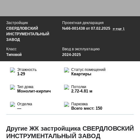
Застройщик
Проектная декларация
СВЕРДЛОВСКИЙ
№66-001438 от 07.02.2025
и еще 1
ИНСТРУМЕНТАЛЬНЫЙ
ЗАВОД
Класс
Ввод в эксплуатацию
Типовой
2024-2025
Этажность
Статус помещений
1-29
Квартиры
Тип дома
Потолки
Монолит-кирпич
2.72-4.81 м
Отделка
Парковка
—
Всего мест: 150
2021–2022
ЖК по адресу г.
Другие ЖК застройщика СВЕРДЛОВСКИЙ
Екатеринбург, улица
ИНСТРУМЕНТАЛЬНЫЙ ЗАВОД
Авиационной -