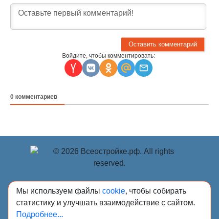
Войдите, чтобы комментировать:
0
комментариев
© Учредитель: Индивидуальный предприниматель
Мы используем файлы
cookie
, чтобы собирать
Опрышко Светлана Александровна, 2018-2026.
статистику и улучшать взаимодействие с сайтом.
Сообщения и материалы сетевого издания «Всё о
Подробнее...
стройке» (зарегистрировано Федеральной службой по