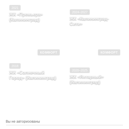
2021
2024–2027
ЖК «Премьера»
ЖК «Калининград-
(Калининград)
Сити»
Калининградская
область, г. Калининград,
Калининградская
ул Космонавта Леонова,
область, г Калининград,
д. 49, литера А
ул Гайдара, д. 90
КОМФОРТ
КОМФОРТ
2018
2020–2025
ЖК «Солнечный
ЖК «Янтарный»
Город» (Калининград)
(Калининград)
Калининградская
область, г. Калининград,
Калининградская
улица Елизаветинская, д.
область, г. Калининград,
5
ул Елизаветинская, д. 1
Вы не авторизованы