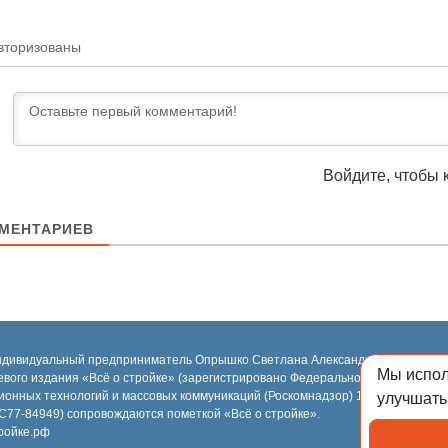
вторизованы
Войдите, чтобы 
МЕНТАРИЕВ
ндивидуальный предприниматель Опрышко Светлана Александровна, 2018-2
Мы испо
евого издания «Всё о стройке» (зарегистрировано Федеральной службой по н
ионных технологий и массовых коммуникаций (Роскомнадзор) 13.03.2023 за 
улучшать
77-84949) сопровождаются пометкой «Всё о стройке».
ройке.рф