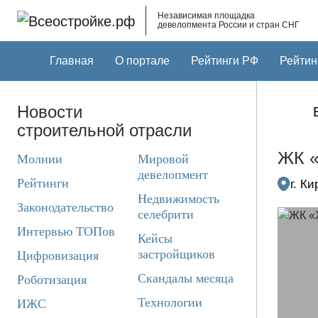
Skip to main content
Независимая площадка
девелопмента России и стран СНГ
Главная
О портале
Рейтинги РФ
Рейтин
Новости
строительной отрасли
ЖК 
Молнии
Мировой
девелопмент
Рейтинги
г. К
Недвижимость
Законодательство
селебрити
Интервью ТОПов
Кейсы
застройщиков
Цифровизация
Скандалы месяца
Роботизация
Технологии
ИЖС