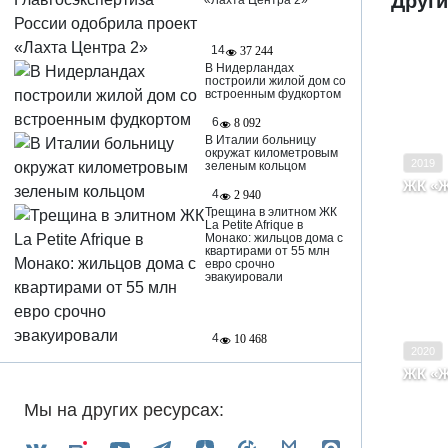
Друг
«Лахта Центра 2»
14
37 244
В Нидерландах
построили жилой дом со
Ввод в
встроенным фудкортом
Класс
6
8 092
В Италии больницу
окружат километровым
2019
зеленым кольцом
ЖК «Ж
4
2 940
Киро
Трещина в элитном ЖК
La Petite Afrique в
Монако: жильцов дома с
квартирами от 55 млн
евро срочно
эвакуировали
Ввод в
Класс
4
10 468
2020
ЖК «Ж
Киро
Сове
Мы на других ресурсах: