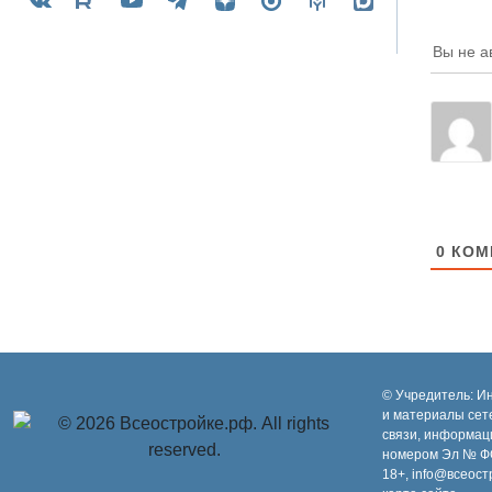
Вы не а
0
КОМ
© Учредитель: И
и материалы сет
связи, информац
номером Эл № ФС
18+, info@всеост