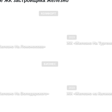
ие ЖК застройщика Железно
КОМФОРТ
 эксплуатацию
2019
Ввод в эксплуатацию
Комфорт
Класс
2019
ЖК «Железно На Турген
елезно На Ломоносова»
Кировская область, Город 
вская область, г. Киров, литера а
Тургенева, д. 8
БИЗНЕС
 эксплуатацию
2020
Ввод в эксплуатацию
Бизнес
Класс
2019
елезно На Володарского»
ЖК «Железно на Калини
вская область, г. Киров, улица
Кировская область, г. Киро
тская, д. 49
Ленинский, Калинина, д. 9