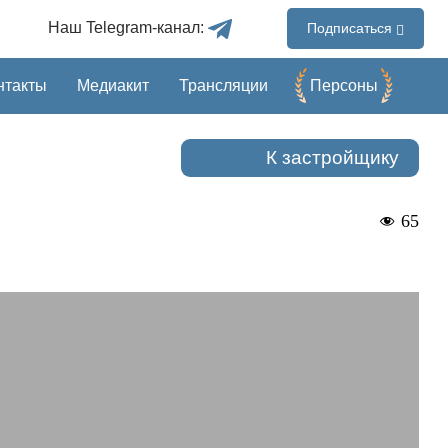
Наш Telegram-канал:
Подписаться
нтакты
Медиакит
Трансляции
Перcоны
К застройщику
65