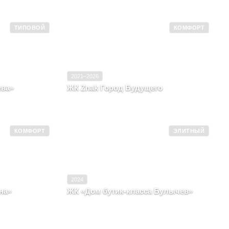
ТИПОВОЙ
КОМФОРТ
2019
Ввод в эксплуатацию
2021–2026
Типовой
Класс
Комфорт
2021–2026
ева»
ЖК Znak Город Будущего
Киров, Улица
Удмуртская Республика, г. Ижевск, ул
Архитектора Сергея Макарова, д. 6/3
КОМФОРТ
ЭЛИТНЫЙ
2019
Ввод в эксплуатацию
2024
Комфорт
Класс
Элитный
2024
на»
ЖК «Дом бутик-класса Булычев»
в, район
Кировская область, г. Киров, район
Первомайский р-н, ул Свободы, д. 28