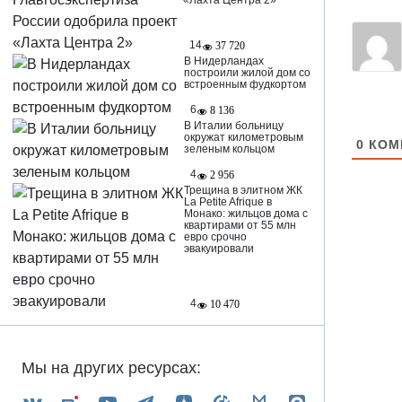
«Лахта Центра 2»
14
37 720
В Нидерландах
построили жилой дом со
встроенным фудкортом
6
8 136
В Италии больницу
окружат километровым
0
КОМ
зеленым кольцом
4
2 956
Трещина в элитном ЖК
La Petite Afrique в
Монако: жильцов дома с
квартирами от 55 млн
евро срочно
эвакуировали
4
10 470
Мы на других ресурсах: