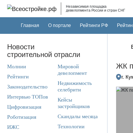
Skip to main content
Независимая площадка
девелопмента России и стран СНГ
Главная
О портале
Рейтинги РФ
Рейтин
Новости
строительной отрасли
ЖК п
Молнии
Мировой
девелопмент
Рейтинги
г. К
Недвижимость
Законодательство
селебрити
Интервью ТОПов
Кейсы
застройщиков
Цифровизация
Скандалы месяца
Роботизация
Технологии
ИЖС