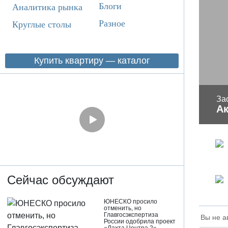
Блоги
Аналитика рынка
Разное
Круглые столы
Купить квартиру — каталог
За
А
Сейчас обсуждают
ЮНЕСКО просило
отменить, но
Главгосэкспертиза
Вы не а
России одобрила проект