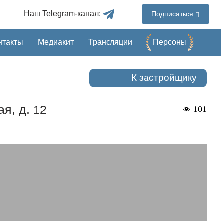
Наш Telegram-канал:
Подписаться
нтакты
Медиакит
Трансляции
Перcоны
К застройщику
я, д. 12
101