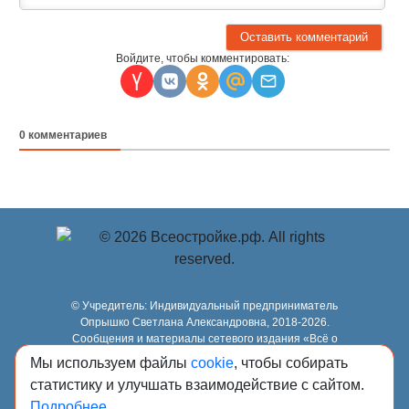
Войдите, чтобы комментировать:
0
комментариев
© Учредитель: Индивидуальный предприниматель
Опрышко Светлана Александровна, 2018-2026.
Сообщения и материалы сетевого издания «Всё о
стройке» (зарегистрировано Федеральной службой по
Мы используем файлы
cookie
, чтобы собирать
надзору в сфере связи, информационных технологий и
статистику и улучшать взаимодействие с сайтом.
массовых коммуникаций (Роскомнадзор) 13.03.2023 за
регистрационным номером Эл № ФС77-84949)
Подробнее...