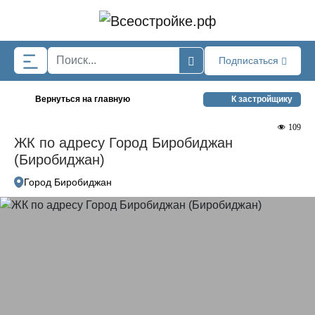
Skip to main content
Подписаться
Вернуться на главную
К застройщику
109
ЖК по адресу Город Биробиджан
(Биробиджан)
Город Биробиджан