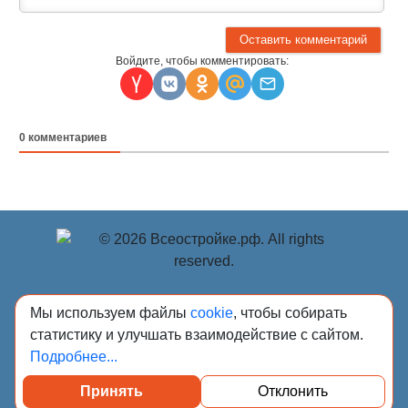
Войдите, чтобы комментировать:
0
комментариев
© Учредитель: Индивидуальный предприниматель
Мы используем файлы
cookie
, чтобы собирать
Опрышко Светлана Александровна, 2018-2026.
статистику и улучшать взаимодействие с сайтом.
Сообщения и материалы сетевого издания «Всё о
Подробнее...
стройке» (зарегистрировано Федеральной службой по
надзору в сфере связи, информационных технологий и
массовых коммуникаций (Роскомнадзор) 13.03.2023 за
Принять
Отклонить
регистрационным номером Эл № ФС77-84949)