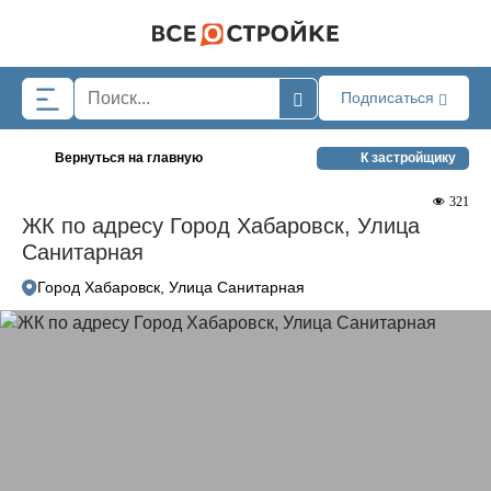
Skip to main content
Подписаться
Вернуться на главную
К застройщику
321
ЖК по адресу Город Хабаровск, Улица
Санитарная
Город Хабаровск, Улица Санитарная