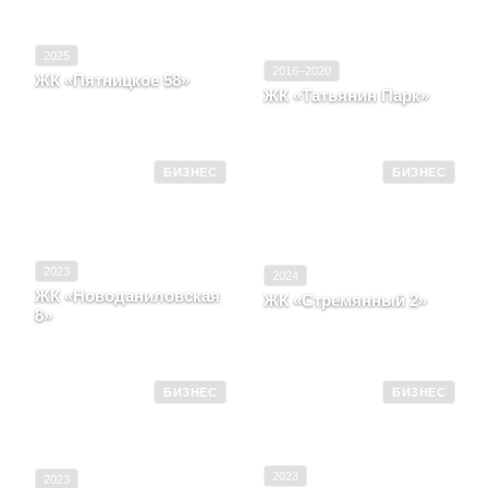
2025
2016–2020
ЖК «Пятницкое 58»
ЖК «Татьянин Парк»
Москва, ш Пятницкое, д.
Москва
58
БИЗНЕС
БИЗНЕС
2023
2024
ЖК «Новоданиловская
ЖК «Стремянный 2»
8»
Москва, пер Стремянный,
Москва, ш Варшавское
д. 2
БИЗНЕС
БИЗНЕС
2023
2023