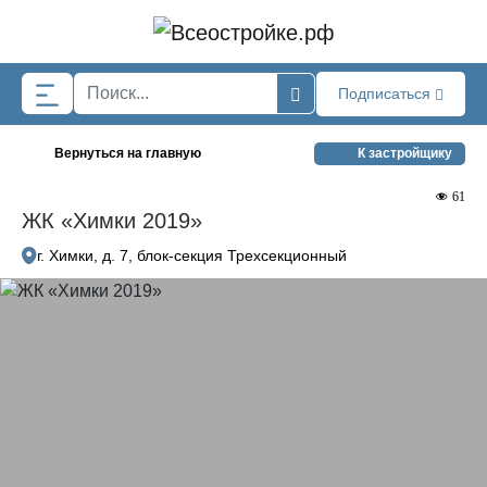
Skip to main content
Подписаться
Вернуться на главную
К застройщику
61
ЖК «Химки 2019»
г. Химки, д. 7, блок-секция Трехсекционный