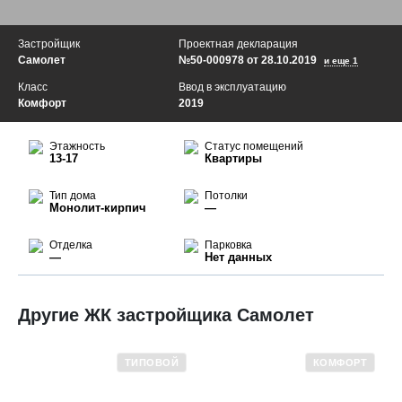
Застройщик
Проектная декларация
Самолет
№50-000978 от 28.10.2019
и еще 1
Класс
Ввод в эксплуатацию
Комфорт
2019
Этажность
Статус помещений
13-17
Квартиры
Тип дома
Потолки
Монолит-кирпич
—
Отделка
Парковка
—
Нет данных
Другие ЖК застройщика Самолет
ТИПОВОЙ
КОМФОРТ