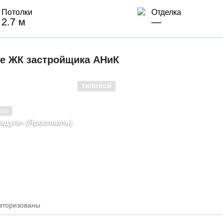
Потолки
Отделка
2.7 м
—
е ЖК застройщика АНиК
ТИПОВОЙ
 эксплуатацию
2018–2020
020
Типовой
адуга» (Ярославль)
лавская область, г. Ярославль,
а Территория, ограниченная улицами
ва, Кудрявцева, Тургенева,
чской в Ленинском районе города
лавля (3п)
вторизованы