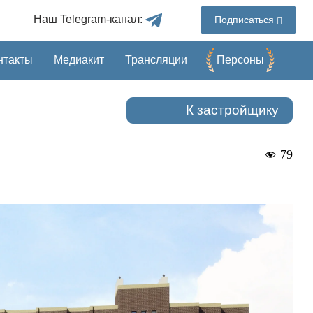
Наш Telegram-канал:
Подписаться
нтакты
Медиакит
Трансляции
Перcоны
К застройщику
79