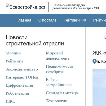
Skip to main content
Независимая площадка
девелопмента России и стран СНГ
Главная
О портале
Рейтинги РФ
Рейтин
Новости
строительной отрасли
ЖК «
Молнии
Мировой
девелопмент
Рейтинги
п. К
Недвижимость
Законодательство
селебрити
Интервью ТОПов
Кейсы
застройщиков
Цифровизация
Скандалы месяца
Роботизация
Технологии
ИЖС