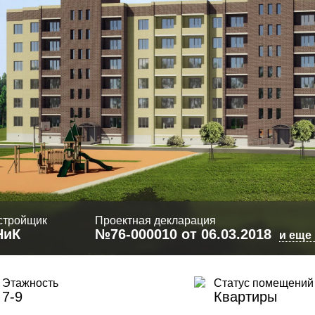
стройщик
Проектная декларация
НиК
№76-000010 от 06.03.2018
и еще 
Этажность
Статус помещений
7-9
Квартиры