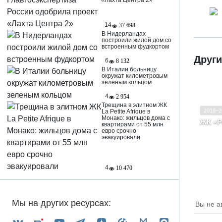
«Лахта Центра 2»
14
37 698
В Нидерландах
построили жилой дом со
встроенным фудкортом
Други
6
8 132
В Италии больницу
окружат километровым
зеленым кольцом
4
2 954
Ввод в
Трещина в элитном ЖК
2018–2
La Petite Afrique в
Класс
Монако: жильцов дома с
ЖК «Р
квартирами от 55 млн
Ярос
евро срочно
эвакуировали
улиц
Чехо
Угли
Ярос
4
10 470
Мы на других ресурсах:
Вы не а