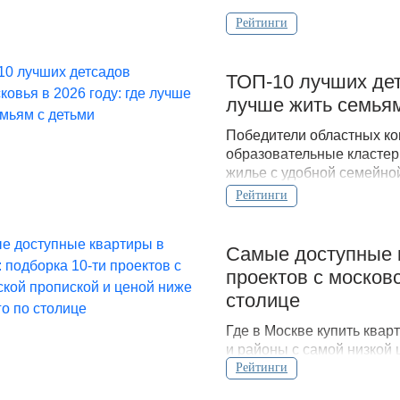
Рейтинги
ТОП-10 лучших дет
лучше жить семьям
Победители областных ко
образовательные кластер
жилье с удобной семейной
Рейтинги
Самые доступные к
проектов с москов
столице
Где в Москве купить ква
и районы с самой низкой 
Рейтинги