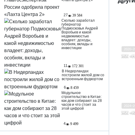
Други
«Лахта Центра 2»
27
39 584
Сколько заработал
губернатор
Ввод в
Подмосковья Андрей
Воробьев и какой
Класс
недвижимостью
владеет: доходы,
особняк, вклады и
инвестиции
2020–2
ЖК «Н
Санк
11
172 301
В Нидерландах
построили жилой дом со
встроенным фудкортом
Ввод в
6
8 459
Модульное
Класс
строительство в Китае:
как дом собирают за 28
часов и что стоит за
2024–2
этой цифрой
ЖК «К
Моск
Ивак
4
9 499