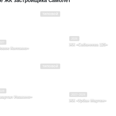
е ЖК застройщика Самолет
ТИПОВОЙ
 эксплуатацию
2020–2027
Ввод в эксплуатацию
Типовой
Класс
2026
027
ЖК «Сабанеева 125»
овое Колпино»
Приморский край, Город В
т-Петербург, Улица Загородная
Сабанеева, в районе, д. 22
ТИПОВОЙ
 эксплуатацию
2024–2028
Ввод в эксплуатацию
Типовой
Класс
028
2027–2029
вартал Ивакино»
ЖК «Урбан Мартен»
овская область, Город Химки, район
Республика Башкортостан,
ино