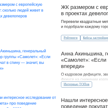
ЖК размером с евр
в проектах девело
Перевели квадратные мет
и подобрали каждому горо
Рейтинги
Кейсы застройщ
Анна Акиньшина, г
«Самолет»: «Если 
впереди»
О кадровом дефиците, эв
фокусе на снижении корпо
для Всеостройке.рф.
Интервью ТОПов
Нашли интересное
поведение покупат