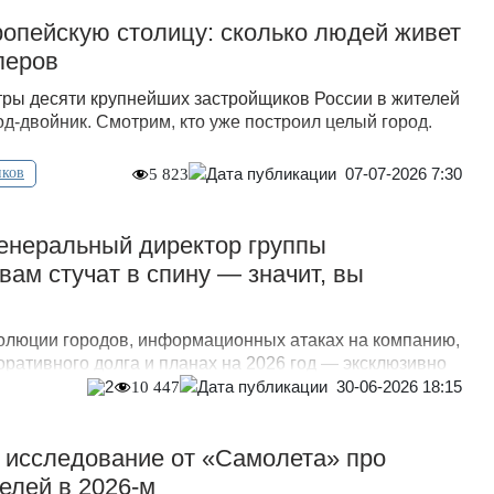
опейскую столицу: сколько людей живет
перов
ры десяти крупнейших застройщиков России в жителей
д-двойник. Смотрим, кто уже построил целый город.
07-07-2026 7:30
иков
5 823
енеральный директор группы
вам стучат в спину — значит, вы
олюции городов, информационных атаках на компанию,
ративного долга и планах на 2026 год — эксклюзивно
30-06-2026 18:15
2
10 447
 исследование от «Самолета» про
елей в 2026-м