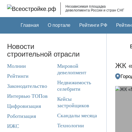
Skip to main content
Независимая площадка
девелопмента России и стран СНГ
Главная
О портале
Рейтинги РФ
Рейтин
Новости
строительной отрасли
ЖК 
Молнии
Мировой
девелопмент
Рейтинги
Горо
Недвижимость
Законодательство
селебрити
Интервью ТОПов
Кейсы
застройщиков
Цифровизация
Скандалы месяца
Роботизация
Технологии
ИЖС