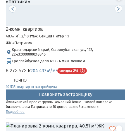
2-комн. квартира
40.47 м², 2/18 этаж, Секция Литер 1.1
ЖК «Патрики»
Краснодарский край, Старокубанская ул., 122,
23:43:0000000:18846
Троллейбусное депо №2 · 4 мин. пешком
204 437 ₽/м²
8 273 572 ₽
скидка 2%
ТОЧНО
10 535 квартир от застройщика
Позвонить застройщику
Флагманский проект группы компаний Точно - жилой комплекс
бизнес-класса Патрики, это 10 домов разной этажности
расположившихся на 28,5 гектарах. Жилой комплекс с концепцией
Подробнее
город в город - прогулочные аллеи, парковая территория, 3...