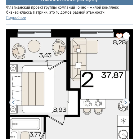
Флагманский проект группы компаний Точно - жилой комплекс
бизнес-класса Патрики, это 10 домов разной этажности
расположившихся на 28,5 гектарах. Жилой комплекс с концепцией
Подробнее
город в город - прогулочные аллеи, парковая территория, 3...