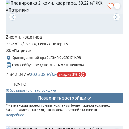
2-комн. квартира
39.22 м², 2/18 этаж, Секция Литер 1.5
ЖК «Патрики»
Краснодарский край, 23:43:0403017:1498
Троллейбусное депо №2 · 4 мин. пешком
202 508 ₽/м²
7 942 347 ₽
скидка 2%
ТОЧНО
10 535 квартир от застройщика
Позвонить застройщику
Флагманский проект группы компаний Точно - жилой комплекс
бизнес-класса Патрики, это 10 домов разной этажности
расположившихся на 28,5 гектарах. Жилой комплекс с концепцией
Подробнее
город в город - прогулочные аллеи, парковая территория, 3...