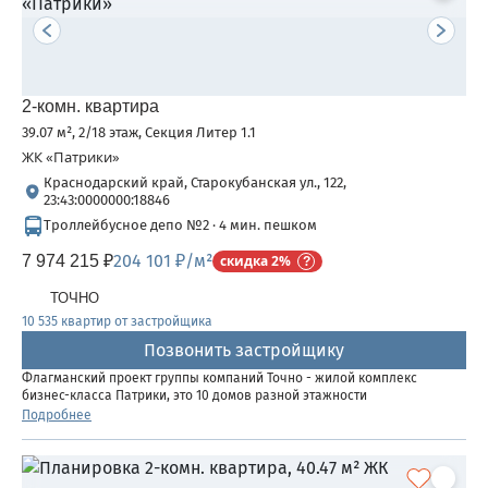
2-комн. квартира
39.07 м², 2/18 этаж, Секция Литер 1.1
ЖК «Патрики»
Краснодарский край, Старокубанская ул., 122,
23:43:0000000:18846
Троллейбусное депо №2 · 4 мин. пешком
204 101 ₽/м²
7 974 215 ₽
скидка 2%
ТОЧНО
10 535 квартир от застройщика
Позвонить застройщику
Флагманский проект группы компаний Точно - жилой комплекс
бизнес-класса Патрики, это 10 домов разной этажности
расположившихся на 28,5 гектарах. Жилой комплекс с концепцией
Подробнее
город в город - прогулочные аллеи, парковая территория, 3...