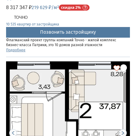
219 629 ₽/м²
8 317 347 ₽
скидка 2%
ТОЧНО
10 535 квартир от застройщика
Позвонить застройщику
Флагманский проект группы компаний Точно - жилой комплекс
бизнес-класса Патрики, это 10 домов разной этажности
расположившихся на 28,5 гектарах. Жилой комплекс с концепцией
Подробнее
город в город - прогулочные аллеи, парковая территория, 3...