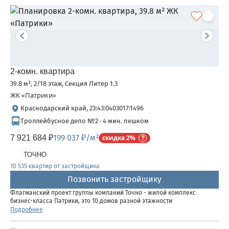
2-комн. квартира
39.8 м², 2/18 этаж, Секция Литер 1.3
ЖК «Патрики»
Краснодарский край, 23:43:0403017:1496
Троллейбусное депо №2 · 4 мин. пешком
199 037 ₽/м²
7 921 684 ₽
скидка 2%
ТОЧНО
10 535 квартир от застройщика
Позвонить застройщику
Флагманский проект группы компаний Точно - жилой комплекс
бизнес-класса Патрики, это 10 домов разной этажности
расположившихся на 28,5 гектарах. Жилой комплекс с концепцией
Подробнее
город в город - прогулочные аллеи, парковая территория, 3...