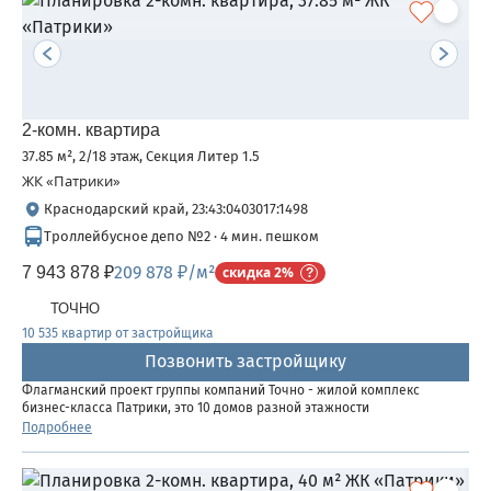
2-комн. квартира
37.85 м², 2/18 этаж, Секция Литер 1.5
ЖК «Патрики»
Краснодарский край, 23:43:0403017:1498
Троллейбусное депо №2 · 4 мин. пешком
209 878 ₽/м²
7 943 878 ₽
скидка 2%
ТОЧНО
10 535 квартир от застройщика
Позвонить застройщику
Флагманский проект группы компаний Точно - жилой комплекс
бизнес-класса Патрики, это 10 домов разной этажности
расположившихся на 28,5 гектарах. Жилой комплекс с концепцией
Подробнее
город в город - прогулочные аллеи, парковая территория, 3...