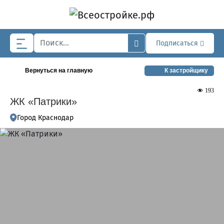
Skip to main content
Подписаться
Вернуться на главную
К застройщику
193
ЖК «Патрики»
Город Краснодар