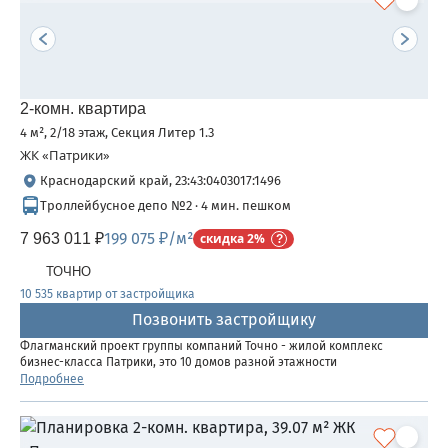
2-комн. квартира
4 м², 2/18 этаж, Секция Литер 1.3
ЖК «Патрики»
Краснодарский край, 23:43:0403017:1496
Троллейбусное депо №2 · 4 мин. пешком
199 075 ₽/м²
7 963 011 ₽
скидка 2%
ТОЧНО
10 535 квартир от застройщика
Позвонить застройщику
Флагманский проект группы компаний Точно - жилой комплекс
бизнес-класса Патрики, это 10 домов разной этажности
расположившихся на 28,5 гектарах. Жилой комплекс с концепцией
Подробнее
город в город - прогулочные аллеи, парковая территория, 3...