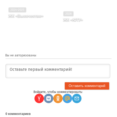
2024–2025
2028
ЖК «Высочество»
ЖК «ЮТУ»
Краснодарский край,
Город Тихорецк, Улица
Москва, Район Южное
Калинина, д. 114, литера
Тушино, улица Лодочная,
1, вл. дом
корпус 2, вл. 27
Вы не авторизованы
Войдите, чтобы комментировать:
0
комментариев