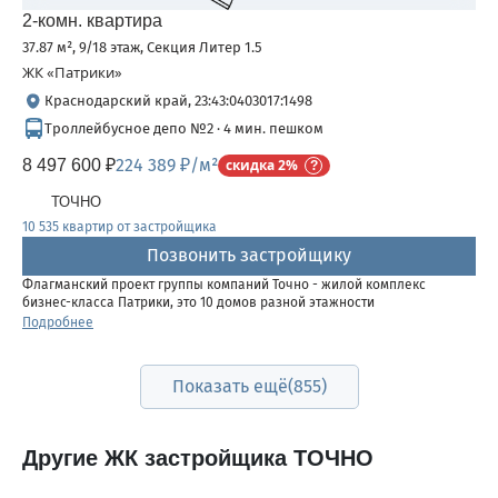
2-комн. квартира
37.87 м², 9/18 этаж, Секция Литер 1.5
ЖК «Патрики»
Краснодарский край, 23:43:0403017:1498
Троллейбусное депо №2 · 4 мин. пешком
224 389 ₽/м²
8 497 600 ₽
скидка 2%
ТОЧНО
10 535 квартир от застройщика
Позвонить застройщику
Флагманский проект группы компаний Точно - жилой комплекс
бизнес-класса Патрики, это 10 домов разной этажности
расположившихся на 28,5 гектарах. Жилой комплекс с концепцией
Подробнее
город в город - прогулочные аллеи, парковая территория, 3...
Показать ещё
(855)
Другие ЖК застройщика ТОЧНО