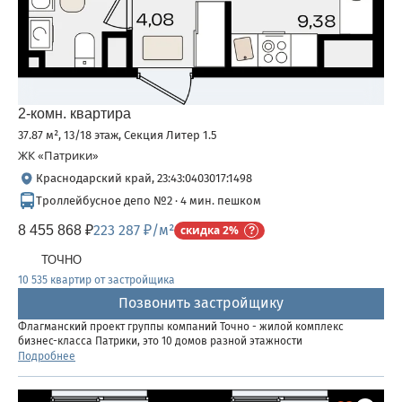
2-комн. квартира
37.87 м², 13/18 этаж, Секция Литер 1.5
ЖК «Патрики»
Краснодарский край, 23:43:0403017:1498
Троллейбусное депо №2 · 4 мин. пешком
223 287 ₽/м²
8 455 868 ₽
скидка 2%
ТОЧНО
10 535 квартир от застройщика
Позвонить застройщику
Флагманский проект группы компаний Точно - жилой комплекс
бизнес-класса Патрики, это 10 домов разной этажности
расположившихся на 28,5 гектарах. Жилой комплекс с концепцией
Подробнее
город в город - прогулочные аллеи, парковая территория, 3...