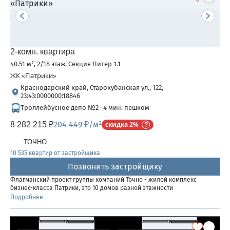
2-комн. квартира
40.51 м², 2/18 этаж, Секция Литер 1.1
ЖК «Патрики»
Краснодарский край, Старокубанская ул., 122,
23:43:0000000:18846
Троллейбусное депо №2 · 4 мин. пешком
204 449 ₽/м²
8 282 215 ₽
скидка 2%
ТОЧНО
10 535 квартир от застройщика
Позвонить застройщику
Флагманский проект группы компаний Точно - жилой комплекс
бизнес-класса Патрики, это 10 домов разной этажности
расположившихся на 28,5 гектарах. Жилой комплекс с концепцией
Подробнее
город в город - прогулочные аллеи, парковая территория, 3...