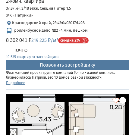
2-комн. квартира
37.87 м², 3/18 этаж, Секция Литер 1.5
ЖК «Патрики»
Краснодарский край, 23:43:0403017:1498
Троллейбусное депо №2 · 4 мин. пешком
219 225 ₽/м²
8 302 041 ₽
скидка 2%
ТОЧНО
10 535 квартир от застройщика
Позвонить застройщику
Флагманский проект группы компаний Точно - жилой комплекс
бизнес-класса Патрики, это 10 домов разной этажности
расположившихся на 28,5 гектарах. Жилой комплекс с концепцией
Подробнее
город в город - прогулочные аллеи, парковая территория, 3...