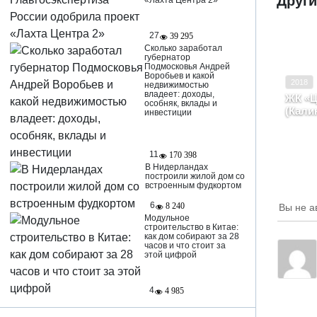
Други
«Лахта Центра 2»
27
39 295
Сколько заработал
губернатор
Подмосковья Андрей
Ввод в
Воробьев и какой
2018
недвижимостью
Класс
владеет: доходы,
ЖК «Ц
особняк, вклады и
(Кали
инвестиции
Кали
Кали
по Г
11
170 398
В Нидерландах
построили жилой дом со
встроенным фудкортом
6
8 240
Вы не а
Модульное
строительство в Китае:
как дом собирают за 28
часов и что стоит за
этой цифрой
4
4 985