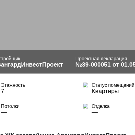
стройщик
Проектная декларация
вангардИнвестПроект
№39-000051 от 01.0
Этажность
Статус помещений
7
Квартиры
Потолки
Отделка
—
—