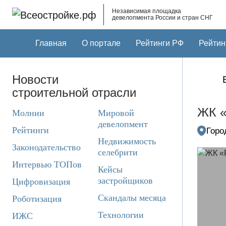
Skip to main content
Независимая площадка
девелопмента России и стран СНГ
Главная
О портале
Рейтинги РФ
Рейтин
Новости
строительной отрасли
ЖК «
Молнии
Мировой
девелопмент
Рейтинги
Горо
Недвижимость
Законодательство
селебрити
Интервью ТОПов
Кейсы
застройщиков
Цифровизация
Скандалы месяца
Роботизация
Технологии
ИЖС