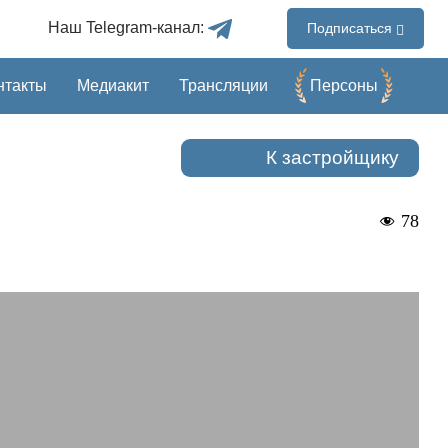
Наш Telegram-канал:
Подписаться
нтакты
Медиакит
Трансляции
Перcоны
К застройщику
78