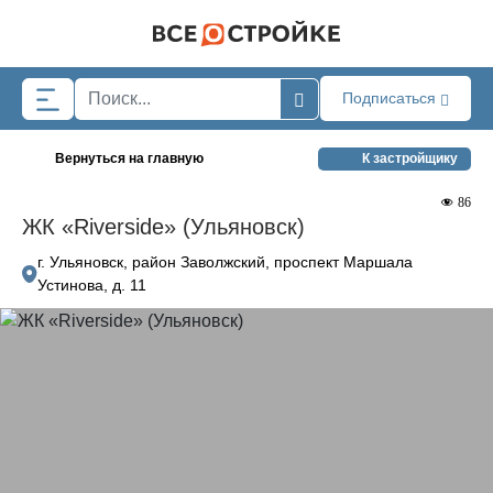
Skip to main content
Подписаться
Вернуться на главную
К застройщику
86
ЖК «Riverside» (Ульяновск)
г. Ульяновск, район Заволжский, проспект Маршала
Устинова, д. 11