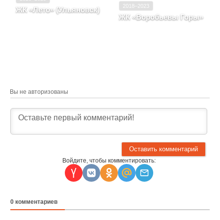
2018–2023
ЖК «Лето» (Ульяновск)
ЖК «Воробьевы Горы»
Ульяновская область, г.
Ульяновск, район
Ульяновская область, г.
Засвияжский, улица 154-
Ульяновск, район
ой Стрелковой Дивизии,
Ленинский р-н, ул
д. 52
Воробьева, д. 77
Вы не авторизованы
Войдите, чтобы комментировать:
0
комментариев