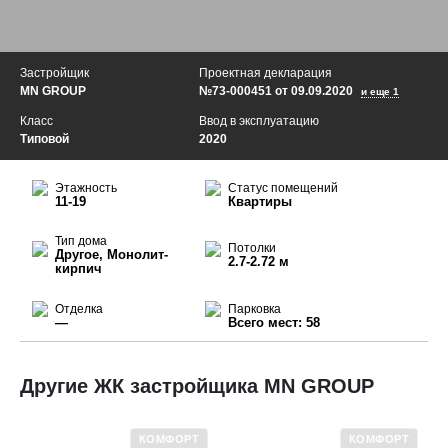
Застройщик
Проектная декларация
MN GROUP
№73-000451 от 09.09.2020
и еще 1
Класс
Ввод в эксплуатацию
Типовой
2020
Этажность
Статус помещений
11-19
Квартиры
Тип дома
Потолки
Другое, Монолит-
2.7-2.72 м
кирпич
Отделка
Парковка
—
Всего мест: 58
Другие ЖК застройщика MN GROUP
КОМФОРТ
КОМФОРТ