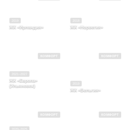
2019
2018
ЖК «Ирландия»
ЖК «Норвегия»
Ульяновская область, г.,
Ульяновская область, г.
улица Новгородская, д.
Ульяновск, улица
23
Орджоникидзе, д. 19
КОМФОРТ
КОМФОРТ
2021–2027
ЖК «Европа»
2019
(Ульяновск)
ЖК «Бельгия»
Ульяновская область, г.
Ульяновск, район
Ульяновская область, г.
Засвияжский, д. 43
Ульяновск
КОМФОРТ
КОМФОРТ
2020–2025