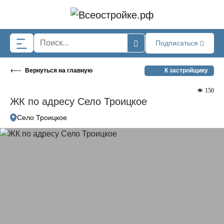
Skip to main content
Подписаться
Вернуться на главную
К застройщику
150
ЖК по адресу Село Троицкое
Село Троицкое