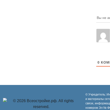
Вы не а
0
КОМ
© Учредитель: И
и материалы сет
связи, информац
номером Эл № ФС