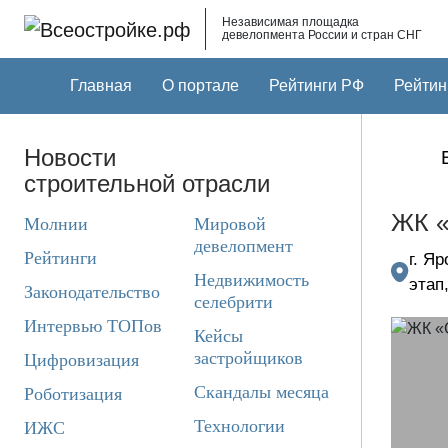
Skip to main content
Независимая площадка
девелопмента России и стран СНГ
Главная
О портале
Рейтинги РФ
Рейтин
Новости
строительной отрасли
ЖК «
Молнии
Мировой
девелопмент
Рейтинги
г. Я
Недвижимость
этап
Законодательство
селебрити
Интервью ТОПов
Кейсы
застройщиков
Цифровизация
Скандалы месяца
Роботизация
Технологии
ИЖС