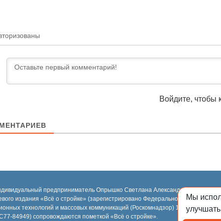
вторизованы
Войдите, чтобы 
МЕНТАРИЕВ
ндивидуальный предприниматель Опрышко Светлана Александровна, 2018-2
Мы испо
евого издания «Всё о стройке» (зарегистрировано Федеральной службой по н
ионных технологий и массовых коммуникаций (Роскомнадзор) 13.03.2023 за 
улучшать
77-84949) сопровождаются пометкой «Всё о стройке».