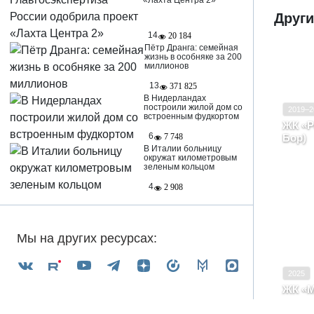
«Лахта Центра 2»
Други
14
20 184
Пётр Дранга: семейная
жизнь в особняке за 200
миллионов
13
371 825
Ввод в
В Нидерландах
построили жилой дом со
2019–2
Класс
встроенным фудкортом
ЖК «Р
6
7 748
Бор)
В Италии больницу
Ярос
окружат километровым
Бор,
зеленым кольцом
4
2 908
Ввод в
Класс
Мы на других ресурсах:
2025
ЖК «М
Ярос