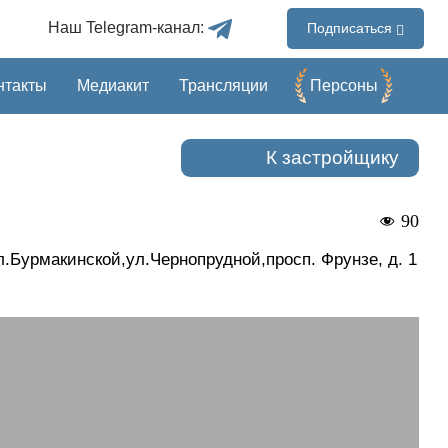
Наш Telegram-канал:
Подписаться
нтакты
Медиакит
Трансляции
Перcоны
К застройщику
90
л.Бурмакинской,ул.Чернопрудной,просп. Фрунзе, д. 1