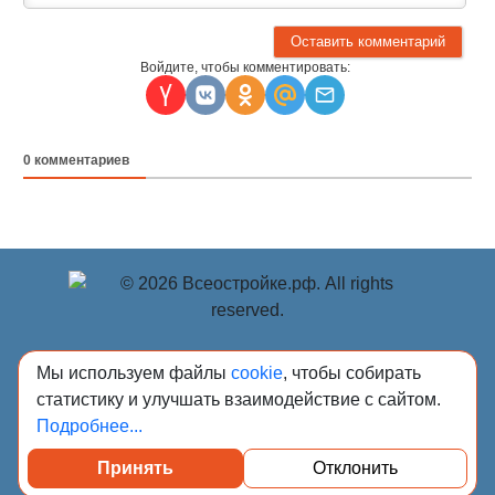
Войдите, чтобы комментировать:
0
комментариев
© Учредитель: Индивидуальный предприниматель
Мы используем файлы
cookie
, чтобы собирать
Опрышко Светлана Александровна, 2018-2026.
статистику и улучшать взаимодействие с сайтом.
Сообщения и материалы сетевого издания «Всё о
Подробнее...
стройке» (зарегистрировано Федеральной службой по
надзору в сфере связи, информационных технологий и
массовых коммуникаций (Роскомнадзор) 13.03.2023 за
Принять
Отклонить
регистрационным номером Эл № ФС77-84949)