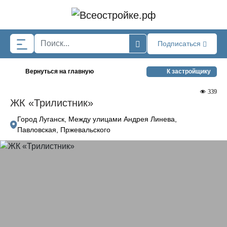
Skip to main content
Подписаться
Вернуться на главную
К застройщику
339
ЖК «Трилистник»
Город Луганск, Между улицами Андрея Линева,
Павловская, Пржевальского