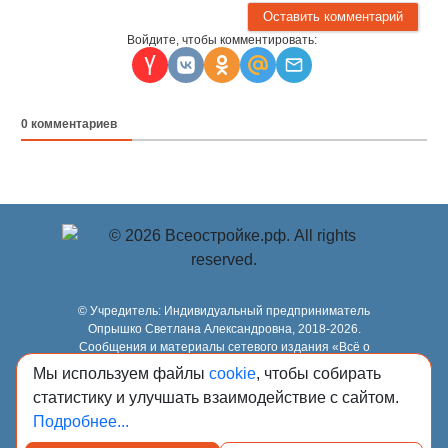
Войдите, чтобы комментировать:
0
комментариев
© Учредитель: Индивидуальный предприниматель
Опрышко Светлана Александровна, 2018-2026.
Сообщения и материалы сетевого издания «Всё о
стройке» (зарегистрировано Федеральной службой по
Мы используем файлы
cookie
, чтобы собирать
надзору в сфере связи, информационных технологий и
статистику и улучшать взаимодействие с сайтом.
массовых коммуникаций (Роскомнадзор) 13.03.2023 за
регистрационным номером Эл № ФС77-84949)
Подробнее...
сопровождаются пометкой «Всё о стройке».