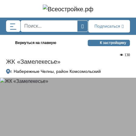
Skip to main content
Подписаться
Вернуться на главную
К застройщику
130
ЖК «Замелекесье»
г. Набережные Челны, район Комсомольский