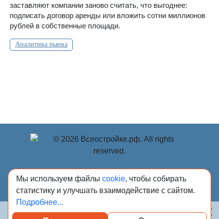
заставляют компании заново считать, что выгоднее:
подписать договор аренды или вложить сотни миллионов
рублей в собственные площади.
Аналитика рынка
© Учредитель: Индивидуальный предприниматель
Мы используем файлы
cookie
, чтобы собирать
Опрышко Светлана Александровна, 2018-2026.
статистику и улучшать взаимодействие с сайтом.
Сообщения и материалы сетевого издания «Всё о
Подробнее...
стройке» (зарегистрировано Федеральной службой по
надзору в сфере связи, информационных технологий и