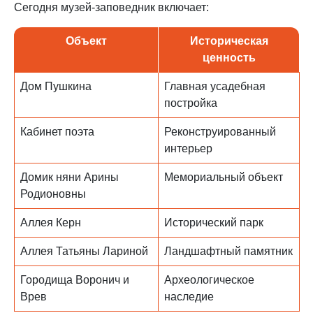
Сегодня музей-заповедник включает:
Объект
Историческая
ценность
Дом Пушкина
Главная усадебная
постройка
Кабинет поэта
Реконструированный
интерьер
Домик няни Арины
Мемориальный объект
Родионовны
Аллея Керн
Исторический парк
Аллея Татьяны Лариной
Ландшафтный памятник
Городища Воронич и
Археологическое
Врев
наследие