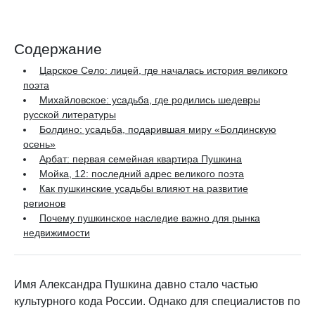
Содержание
Царское Село: лицей, где началась история великого
поэта
Михайловское: усадьба, где родились шедевры
русской литературы
Болдино: усадьба, подарившая миру «Болдинскую
осень»
Арбат: первая семейная квартира Пушкина
Мойка, 12: последний адрес великого поэта
Как пушкинские усадьбы влияют на развитие
регионов
Почему пушкинское наследие важно для рынка
недвижимости
Имя Александра Пушкина давно стало частью
культурного кода России. Однако для специалистов по