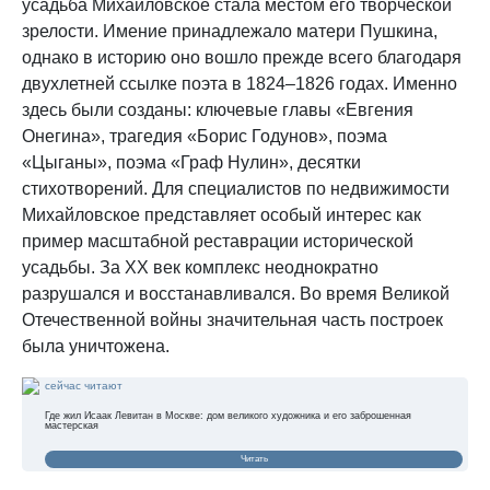
усадьба Михайловское стала местом его творческой
зрелости. Имение принадлежало матери Пушкина,
однако в историю оно вошло прежде всего благодаря
двухлетней ссылке поэта в 1824–1826 годах. Именно
здесь были созданы: ключевые главы «Евгения
Онегина», трагедия «Борис Годунов», поэма
«Цыганы», поэма «Граф Нулин», десятки
стихотворений. Для специалистов по недвижимости
Михайловское представляет особый интерес как
пример масштабной реставрации исторической
усадьбы. За XX век комплекс неоднократно
разрушался и восстанавливался. Во время Великой
Отечественной войны значительная часть построек
была уничтожена.
сейчас читают
Где жил Исаак Левитан в Москве: дом великого художника и его заброшенная
мастерская
Читать