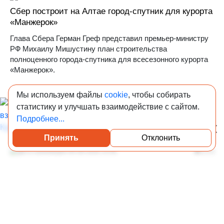
Сбер построит на Алтае город-спутник для курорта
«Манжерок»
Глава Сбера Герман Греф представил премьер-министру
РФ Михаилу Мишустину план строительства
полноценного города-спутника для всесезонного курорта
«Манжерок».
Мы используем файлы
cookie
, чтобы собирать
статистику и улучшать взаимодействие с сайтом.
Подробнее...
Принять
Отклонить
Посмотреть каталог проверенных квартир
06-08-2026 15:00
4 274
Что известно о ресторане Balzi Rossi, где
произошел взрыв: легендарное заведение в
сталинской высотке на Кудринской площади
Ресторан Balzi Rossi на Кудринской площади считается
одним из самых престижных в Москве.