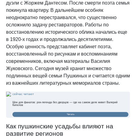
дуэли с Жоржем Дантесом. После смерти поэта семья
покинула квартиру. В дальнейшем особняк
неоднократно перестраивался, что существенно
осложнило задачу реставраторов. Работы по
восстановлению исторического облика начались еще
в 1920-х годах и продолжались десятилетиями.
Особую ценность представляет кабинет поэта,
восстановленный по рисункам и воспоминаниям
современников, включая материалы Василия
Жуковского. Сегодня музей хранит множество
подлинных вещей семьи Пушкиных и считается одним
из важнейших литературных мемориалов страны.
сейчас читают
Шок для фанатов: рок-легенда без дворцов — где на самом деле живет Валерий
Кипелов
Читать
Как пушкинские усадьбы влияют на
развитие регионов